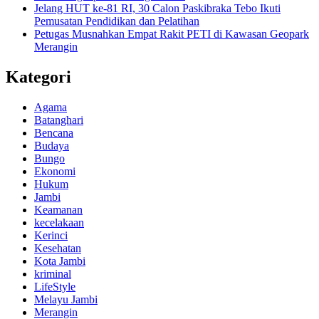
Jelang HUT ke-81 RI, 30 Calon Paskibraka Tebo Ikuti
Pemusatan Pendidikan dan Pelatihan
Petugas Musnahkan Empat Rakit PETI di Kawasan Geopark
Merangin
Kategori
Agama
Batanghari
Bencana
Budaya
Bungo
Ekonomi
Hukum
Jambi
Keamanan
kecelakaan
Kerinci
Kesehatan
Kota Jambi
kriminal
LifeStyle
Melayu Jambi
Merangin