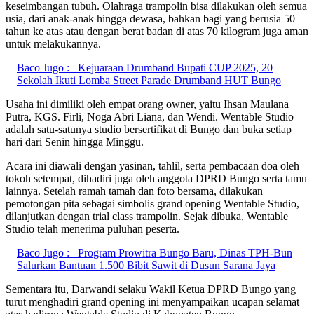
keseimbangan tubuh. Olahraga trampolin bisa dilakukan oleh semua
usia, dari anak-anak hingga dewasa, bahkan bagi yang berusia 50
tahun ke atas atau dengan berat badan di atas 70 kilogram juga aman
untuk melakukannya.
Baco Jugo :
Kejuaraan Drumband Bupati CUP 2025, 20
Sekolah Ikuti Lomba Street Parade Drumband HUT Bungo
Usaha ini dimiliki oleh empat orang owner, yaitu Ihsan Maulana
Putra, KGS. Firli, Noga Abri Liana, dan Wendi. Wentable Studio
adalah satu-satunya studio bersertifikat di Bungo dan buka setiap
hari dari Senin hingga Minggu.
Acara ini diawali dengan yasinan, tahlil, serta pembacaan doa oleh
tokoh setempat, dihadiri juga oleh anggota DPRD Bungo serta tamu
lainnya. Setelah ramah tamah dan foto bersama, dilakukan
pemotongan pita sebagai simbolis grand opening Wentable Studio,
dilanjutkan dengan trial class trampolin. Sejak dibuka, Wentable
Studio telah menerima puluhan peserta.
Baco Jugo :
Program Prowitra Bungo Baru, Dinas TPH-Bun
Salurkan Bantuan 1.500 Bibit Sawit di Dusun Sarana Jaya
Sementara itu, Darwandi selaku Wakil Ketua DPRD Bungo yang
turut menghadiri grand opening ini menyampaikan ucapan selamat