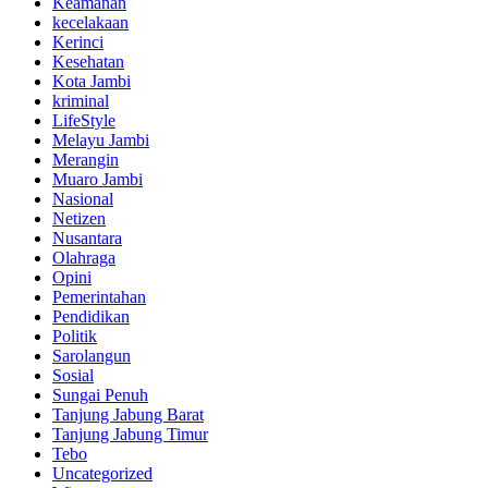
Keamanan
kecelakaan
Kerinci
Kesehatan
Kota Jambi
kriminal
LifeStyle
Melayu Jambi
Merangin
Muaro Jambi
Nasional
Netizen
Nusantara
Olahraga
Opini
Pemerintahan
Pendidikan
Politik
Sarolangun
Sosial
Sungai Penuh
Tanjung Jabung Barat
Tanjung Jabung Timur
Tebo
Uncategorized