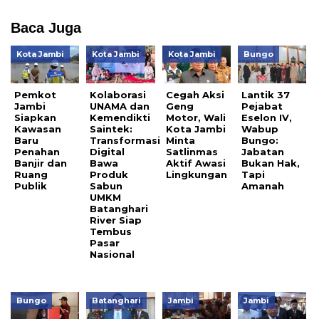
Baca Juga
Kota Jambi
Kota Jambi
Kota Jambi
Bungo
Pemkot
Kolaborasi
Cegah Aksi
Lantik 37
Jambi
UNAMA dan
Geng
Pejabat
Siapkan
Kemendikti
Motor, Wali
Eselon IV,
Kawasan
Saintek:
Kota Jambi
Wabup
Baru
Transformasi
Minta
Bungo:
Penahan
Digital
Satlinmas
Jabatan
Banjir dan
Bawa
Aktif Awasi
Bukan Hak,
Ruang
Produk
Lingkungan
Tapi
Publik
Sabun
Amanah
UMKM
Batanghari
River Siap
Tembus
Pasar
Nasional
Bungo
Batanghari
Jambi
Jambi