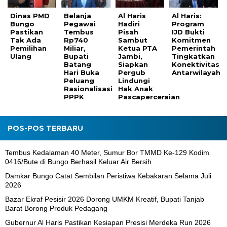
Dinas PMD
Belanja
Al Haris
Al Haris:
Bungo
Pegawai
Hadiri
Program
Pastikan
Tembus
Pisah
IJD Bukti
Tak Ada
Rp740
Sambut
Komitmen
Pemilihan
Miliar,
Ketua PTA
Pemerintah
Ulang
Bupati
Jambi,
Tingkatkan
Batang
Siapkan
Konektivitas
Hari Buka
Pergub
Antarwilayah
Peluang
Lindungi
Rasionalisasi
Hak Anak
PPPK
Pascaperceraian
POS-POS TERBARU
Tembus Kedalaman 40 Meter, Sumur Bor TMMD Ke-129 Kodim
0416/Bute di Bungo Berhasil Keluar Air Bersih
Damkar Bungo Catat Sembilan Peristiwa Kebakaran Selama Juli
2026
Bazar Ekraf Pesisir 2026 Dorong UMKM Kreatif, Bupati Tanjab
Barat Borong Produk Pedagang
Gubernur Al Haris Pastikan Kesiapan Presisi Merdeka Run 2026