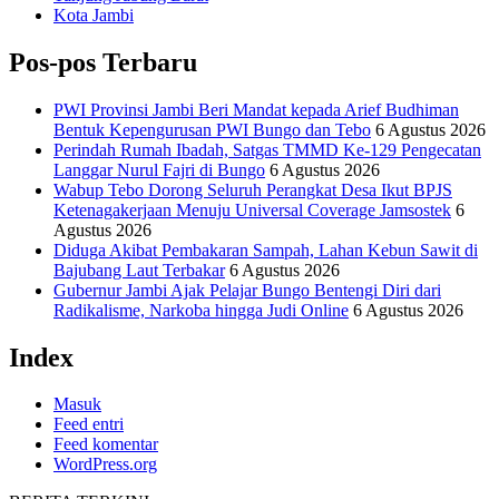
Kota Jambi
Pos-pos Terbaru
PWI Provinsi Jambi Beri Mandat kepada Arief Budhiman
Bentuk Kepengurusan PWI Bungo dan Tebo
6 Agustus 2026
Perindah Rumah Ibadah, Satgas TMMD Ke-129 Pengecatan
Langgar Nurul Fajri di Bungo
6 Agustus 2026
Wabup Tebo Dorong Seluruh Perangkat Desa Ikut BPJS
Ketenagakerjaan Menuju Universal Coverage Jamsostek
6
Agustus 2026
Diduga Akibat Pembakaran Sampah, Lahan Kebun Sawit di
Bajubang Laut Terbakar
6 Agustus 2026
Gubernur Jambi Ajak Pelajar Bungo Bentengi Diri dari
Radikalisme, Narkoba hingga Judi Online
6 Agustus 2026
Index
Masuk
Feed entri
Feed komentar
WordPress.org