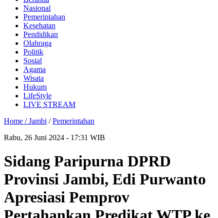
Nasional
Pemerintahan
Kesehatan
Pendidikan
Olahraga
Politik
Sosial
Agama
Wisata
Hukum
LifeStyle
LIVE STREAM
Home /
Jambi
/
Pemerintahan
Rabu, 26 Juni 2024 - 17:31 WIB
Sidang Paripurna DPRD
Provinsi Jambi, Edi Purwanto
Apresiasi Pemprov
Pertahankan Predikat WTP ke