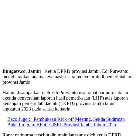
Bungotv.co, Jambi
–Ketua DPRD provinsi Jambi, Edi Purwanto
mengharapkan adanya evaluasi secara menyeluruh di pemerintahan
provinsi Jambi.
Hal ini disampaikan oleh Edi Purwanto usai rapat paripurna dalam
agenda penyerahan laporan hasil pemeriksaan (LHP) atas laporan
keuangan pemerintah daerah (LKPD) provinsi Jambi tahun
anggaran 2023 pada selasa kemarin.
Baco Jugo :
Pembukaan Kick-off Meeting, Sekda Sudirman
Buka Program BIOCF-ISFL Provinsi Jambi Tahun 2025
Rapat paripurna tersebut dipimpin langsung oleh ketua DPRD