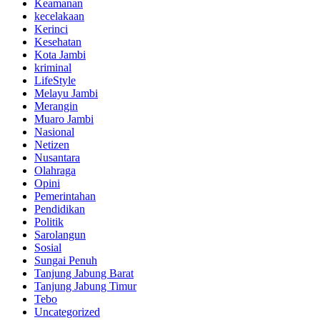
Keamanan
kecelakaan
Kerinci
Kesehatan
Kota Jambi
kriminal
LifeStyle
Melayu Jambi
Merangin
Muaro Jambi
Nasional
Netizen
Nusantara
Olahraga
Opini
Pemerintahan
Pendidikan
Politik
Sarolangun
Sosial
Sungai Penuh
Tanjung Jabung Barat
Tanjung Jabung Timur
Tebo
Uncategorized