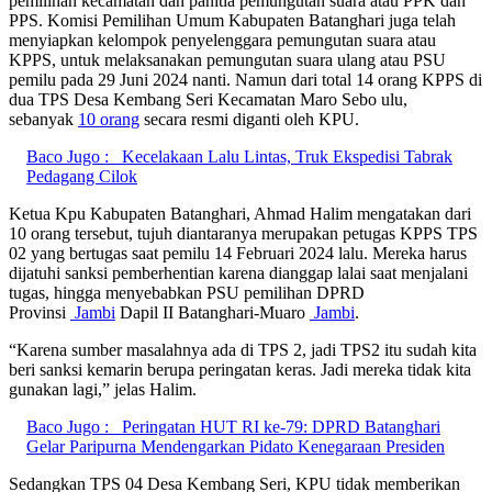
pemilihan kecamatan dan panitia pemungutan suara atau PPK dan
PPS. Komisi Pemilihan Umum Kabupaten Batanghari juga telah
menyiapkan kelompok penyelenggara pemungutan suara atau
KPPS, untuk melaksanakan pemungutan suara ulang atau PSU
pemilu pada 29 Juni 2024 nanti. Namun dari total 14 orang KPPS di
dua TPS Desa Kembang Seri Kecamatan Maro Sebo ulu,
sebanyak
10 orang
secara resmi diganti oleh KPU.
Baco Jugo :
Kecelakaan Lalu Lintas, Truk Ekspedisi Tabrak
Pedagang Cilok
Ketua Kpu Kabupaten Batanghari, Ahmad Halim mengatakan dari
10 orang tersebut, tujuh diantaranya merupakan petugas KPPS TPS
02 yang bertugas saat pemilu 14 Februari 2024 lalu. Mereka harus
dijatuhi sanksi pemberhentian karena dianggap lalai saat menjalani
tugas, hingga menyebabkan PSU pemilihan DPRD
Provinsi
Jambi
Dapil II Batanghari-Muaro
Jambi
.
“Karena sumber masalahnya ada di TPS 2, jadi TPS2 itu sudah kita
beri sanksi kemarin berupa peringatan keras. Jadi mereka tidak kita
gunakan lagi,” jelas Halim.
Baco Jugo :
Peringatan HUT RI ke-79: DPRD Batanghari
Gelar Paripurna Mendengarkan Pidato Kenegaraan Presiden
Sedangkan TPS 04 Desa Kembang Seri, KPU tidak memberikan