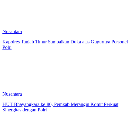
Nusantara
Kapolres Tanjab Timur Sampaikan Duka atas Gugurnya Personel
Polri
Nusantara
HUT Bhayangkara ke-80, Pemkab Merangin Komit Perkuat
Sinergitas dengan Polri