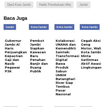
Dprd Kota Jambi
Hadiri Pembukaan Mtq
Jambi
Baca Juga
Jambi
Kota Jambi
Kota Jambi
Kota Jambi
Gubernur
Pemkot
Kolaborasi
Cegah Aksi
Jambi Al
Jambi
UNAMA dan
Geng
Haris
Siapkan
Kemendikti
Motor, Wali
Perjuangkan
Kawasan
Saintek:
Kota Jambi
Kepastian
Baru
Transformasi
Minta
Gaji dan
Penahan
Digital
Satlinmas
Nasib
Banjir dan
Bawa
Aktif Awasi
Pegawai
Ruang
Produk
Lingkungan
P3K
Publik
Sabun
UMKM
Batanghari
River Siap
Tembus
Pasar
Nasional