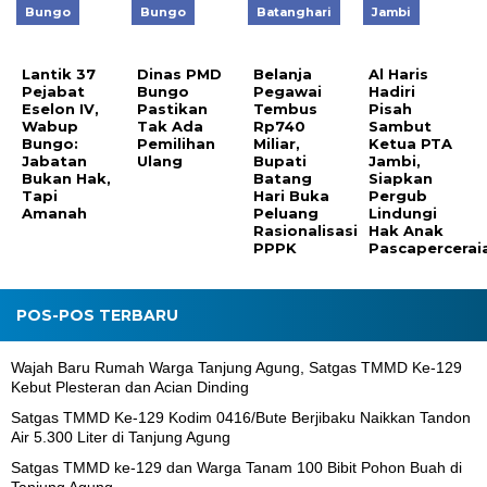
Bungo
Bungo
Batanghari
Jambi
Lantik 37
Dinas PMD
Belanja
Al Haris
Pejabat
Bungo
Pegawai
Hadiri
Eselon IV,
Pastikan
Tembus
Pisah
Wabup
Tak Ada
Rp740
Sambut
Bungo:
Pemilihan
Miliar,
Ketua PTA
Jabatan
Ulang
Bupati
Jambi,
Bukan Hak,
Batang
Siapkan
Tapi
Hari Buka
Pergub
Amanah
Peluang
Lindungi
Rasionalisasi
Hak Anak
PPPK
Pascapercerai
POS-POS TERBARU
Wajah Baru Rumah Warga Tanjung Agung, Satgas TMMD Ke-129
Kebut Plesteran dan Acian Dinding
Satgas TMMD Ke-129 Kodim 0416/Bute Berjibaku Naikkan Tandon
Air 5.300 Liter di Tanjung Agung
Satgas TMMD ke-129 dan Warga Tanam 100 Bibit Pohon Buah di
Tanjung Agung