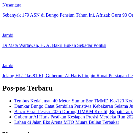
Nusantara
Sebanyak 179 ASN di Bungo Pensiun Tahun Ini, Afrizal: Guru 93 O
Jambi
Di Mata Wartawan, H. A. Bakri Bukan Sekadar Politisi
Jambi
Jelang HUT ke-81 RI, Gubernur Al Haris Pimpin Rapat Persiapan Pe
Pos-pos Terbaru
Tembus Kedalaman 40 Meter, Sumur Bor TMMD Ke-129 Kodim 
Damkar Bungo Catat Sembilan Peristiwa Kebakaran Selama Ju
Bazar Ekraf Pesisir 2026 Dorong UMKM Kreatif, Bupati Tanj
Gubernur Al Haris Pastikan Kesiapan Presisi Merdeka Run 20
Lahan di Jalan Eks Arena MTQ Muara Bulian Terbakar