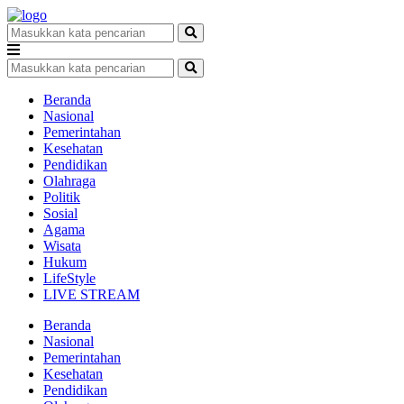
Beranda
Nasional
Pemerintahan
Kesehatan
Pendidikan
Olahraga
Politik
Sosial
Agama
Wisata
Hukum
LifeStyle
LIVE STREAM
Beranda
Nasional
Pemerintahan
Kesehatan
Pendidikan