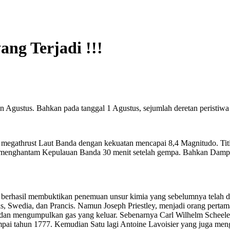
ang Terjadi !!!
an Agustus. Bahkan pada tanggal 1 Agustus, sejumlah deretan peristiwa
 megathrust Laut Banda dengan kekuatan mencapai 8,4 Magnitudo. Titi
i menghantam Kepulauan Banda 30 menit setelah gempa. Bahkan Dampak
 berhasil membuktikan penemuan unsur kimia yang sebelumnya telah 
ggris, Swedia, dan Prancis. Namun Joseph Priestley, menjadi orang pert
an mengumpulkan gas yang keluar. Sebenarnya Carl Wilhelm Scheele t
mpai tahun 1777. Kemudian Satu lagi Antoine Lavoisier yang juga me