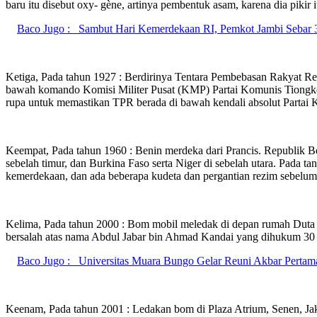
baru itu disebut oxy- gène, artinya pembentuk asam, karena dia pikir 
Baco Jugo :
Sambut Hari Kemerdekaan RI, Pemkot Jambi Sebar 
Ketiga, Pada tahun 1927 : Berdirinya Tentara Pembebasan Rakyat R
bawah komando Komisi Militer Pusat (KMP) Partai Komunis Tiongkok. S
rupa untuk memastikan TPR berada di bawah kendali absolut Partai 
Keempat, Pada tahun 1960 : Benin merdeka dari Prancis. Republik Be
sebelah timur, dan Burkina Faso serta Niger di sebelah utara. Pada t
kemerdekaan, dan ada beberapa kudeta dan pergantian rezim sebelu
Kelima, Pada tahun 2000 : Bom mobil meledak di depan rumah Duta Bes
bersalah atas nama Abdul Jabar bin Ahmad Kandai yang dihukum 30 t
Baco Jugo :
Universitas Muara Bungo Gelar Reuni Akbar Pertam
Keenam, Pada tahun 2001 : Ledakan bom di Plaza Atrium, Senen, Jak