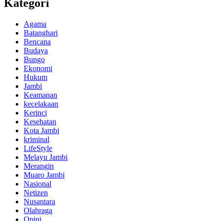
Kategori
Agama
Batanghari
Bencana
Budaya
Bungo
Ekonomi
Hukum
Jambi
Keamanan
kecelakaan
Kerinci
Kesehatan
Kota Jambi
kriminal
LifeStyle
Melayu Jambi
Merangin
Muaro Jambi
Nasional
Netizen
Nusantara
Olahraga
Opini