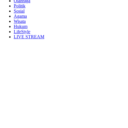
Olahraga
Politik
Sosial
Agama
Wisata
Hukum
LifeStyle
LIVE STREAM