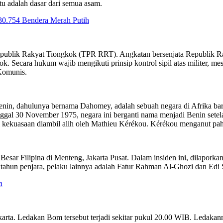
itu adalah dasar dari semua asam.
30.754 Bendera Merah Putih
epublik Rakyat Tiongkok (TPR RRT). Angkatan bersenjata Republik Rak
ecara hukum wajib mengikuti prinsip kontrol sipil atas militer, meski
Komunis.
nin, dahulunya bernama Dahomey, adalah sebuah negara di Afrika barat
anggal 30 November 1975, negara ini berganti nama menjadi Benin setel
m kekuasaan diambil alih oleh Mathieu Kérékou. Kérékou menganut pa
ar Filipina di Menteng, Jakarta Pusat. Dalam insiden ini, dilaporkan 
ahun penjara, pelaku lainnya adalah Fatur Rahman Al-Ghozi dan Edi 
a
arta. Ledakan Bom tersebut terjadi sekitar pukul 20.00 WIB. Ledakan