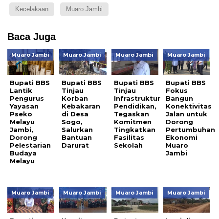
Kecelakaan
Muaro Jambi
Baca Juga
Muaro Jambi
Muaro Jambi
Muaro Jambi
Muaro Jambi
Bupati BBS
Bupati BBS
Bupati BBS
Bupati BBS
Lantik
Tinjau
Tinjau
Fokus
Pengurus
Korban
Infrastruktur
Bangun
Yayasan
Kebakaran
Pendidikan,
Konektivitas
Pseko
di Desa
Tegaskan
Jalan untuk
Melayu
Sogo,
Komitmen
Dorong
Jambi,
Salurkan
Tingkatkan
Pertumbuhan
Dorong
Bantuan
Fasilitas
Ekonomi
Pelestarian
Darurat
Sekolah
Muaro
Budaya
Jambi
Melayu
Muaro Jambi
Muaro Jambi
Muaro Jambi
Muaro Jambi