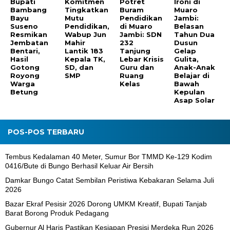
Bupati
Komitmen
Potret
Ironi di
Bambang
Tingkatkan
Buram
Muaro
Bayu
Mutu
Pendidikan
Jambi:
Suseno
Pendidikan,
di Muaro
Belasan
Resmikan
Wabup Jun
Jambi: SDN
Tahun Dua
Jembatan
Mahir
232
Dusun
Bentari,
Lantik 183
Tanjung
Gelap
Hasil
Kepala TK,
Lebar Krisis
Gulita,
Gotong
SD, dan
Guru dan
Anak-Anak
Royong
SMP
Ruang
Belajar di
Warga
Kelas
Bawah
Betung
Kepulan
Asap Solar
POS-POS TERBARU
Tembus Kedalaman 40 Meter, Sumur Bor TMMD Ke-129 Kodim
0416/Bute di Bungo Berhasil Keluar Air Bersih
Damkar Bungo Catat Sembilan Peristiwa Kebakaran Selama Juli
2026
Bazar Ekraf Pesisir 2026 Dorong UMKM Kreatif, Bupati Tanjab
Barat Borong Produk Pedagang
Gubernur Al Haris Pastikan Kesiapan Presisi Merdeka Run 2026