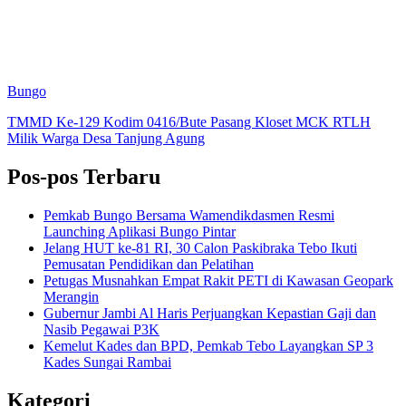
Bungo
TMMD Ke-129 Kodim 0416/Bute Pasang Kloset MCK RTLH
Milik Warga Desa Tanjung Agung
Pos-pos Terbaru
Pemkab Bungo Bersama Wamendikdasmen Resmi
Launching Aplikasi Bungo Pintar
Jelang HUT ke-81 RI, 30 Calon Paskibraka Tebo Ikuti
Pemusatan Pendidikan dan Pelatihan
Petugas Musnahkan Empat Rakit PETI di Kawasan Geopark
Merangin
Gubernur Jambi Al Haris Perjuangkan Kepastian Gaji dan
Nasib Pegawai P3K
Kemelut Kades dan BPD, Pemkab Tebo Layangkan SP 3
Kades Sungai Rambai
Kategori