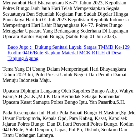
Menyambut Hari Bhayangkara Ke-77 Tahun 2023, Kepolisian
Polres Bungo Jauh Jauh Hari Telah Mempersiapkan Segala
Sesuatunya Dan Sejumlah Kegiatan Pun Sudah Digelar Hingga
Puncaknya Hari Ini 01 Juli 2023 Kepolisian Republik Indonesia
Memperingati Hari Lahir Bhayangkara Ke-77. Polres Bungo
Menggelar Upacara Yang Berlangsung Sederhana Di Lapangan
Upacara Kantor Bupati Bungo, (Sabtu Pagi 01 Juli 2023).
Baco Jugo :
Dukung Sanitasi Layak, Satgas TMMD Ke-129
Kodim 0416/Bute Siapkan Material MCK RTLH di Desa
Tanjung Agung
Tema Yang Di Usung Dalam Memperingati Hari Bhayangkara
Tahun 2023 Ini, Polri Presisi Untuk Negeri Dan Pemilu Damai
Menuju Indonesia Maju.
Upacara Dipimpin Langsung Oleh Kapolres Bungo Akbp. Wahyu
Bram,S.H.,S.I.K.,M.I.K Dan Bertindak Sebagai Komandan
Upacara Kasat Samapta Polres Bungo Iptu. Yan Pasaribu,S.H.
Pada Kesempatan Ini, Hadir Pula Bupati Bungo H.Mashuri,Sp.,Me,
Unsur Forkopimda, Kepala Opd, Para Kabag, Kasat, Kapolsek
Jajaran Polres Bungo, Dan Di Ikuti Personil Polres Bungo, Kodim
0416/Bute, Sub Denpom, Lapas, Pol Pp, Dishub, Senkom Dan
Tamu Undangan Lainnya.