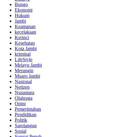
Bungo
Ekonomi
Hukum
Jambi
Keamanan
kecelakaan
Kerinci
Kesehatan
Kota Jambi
kriminal
LifeStyle
Melayu Jambi
Merangin
Muaro Jambi
Nasional
Netizen
Nusantara
Olahraga
Opini
Pemerintahan
Pendidikan
Politik
Sarolangun
Sosial
Sungai Penuh