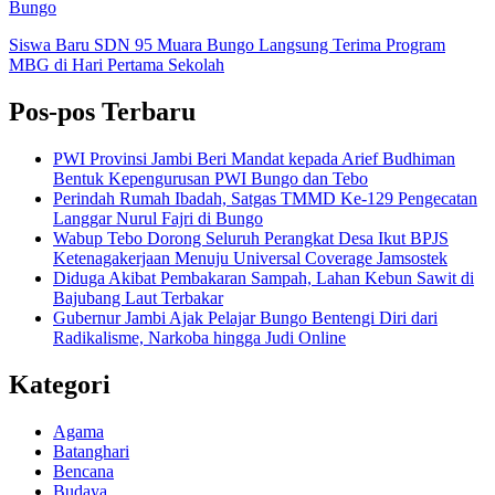
Bungo
Siswa Baru SDN 95 Muara Bungo Langsung Terima Program
MBG di Hari Pertama Sekolah
Pos-pos Terbaru
PWI Provinsi Jambi Beri Mandat kepada Arief Budhiman
Bentuk Kepengurusan PWI Bungo dan Tebo
Perindah Rumah Ibadah, Satgas TMMD Ke-129 Pengecatan
Langgar Nurul Fajri di Bungo
Wabup Tebo Dorong Seluruh Perangkat Desa Ikut BPJS
Ketenagakerjaan Menuju Universal Coverage Jamsostek
Diduga Akibat Pembakaran Sampah, Lahan Kebun Sawit di
Bajubang Laut Terbakar
Gubernur Jambi Ajak Pelajar Bungo Bentengi Diri dari
Radikalisme, Narkoba hingga Judi Online
Kategori
Agama
Batanghari
Bencana
Budaya