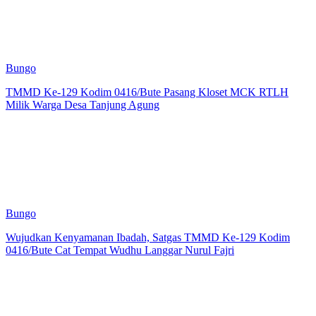
Bungo
TMMD Ke-129 Kodim 0416/Bute Pasang Kloset MCK RTLH
Milik Warga Desa Tanjung Agung
Bungo
Wujudkan Kenyamanan Ibadah, Satgas TMMD Ke-129 Kodim
0416/Bute Cat Tempat Wudhu Langgar Nurul Fajri