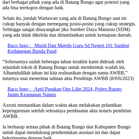
dari berbagai pihak yang ada di Batang Bungo agar potensi yang
ada bisa terekspos dengan baik.
Selain itu, jumlah Wartawan yang ada di Batang Bungo saat ini
cukup banyak dengan memegang posisi-posisi yang cukup strategis.
Sehingga sangat disayangkan jika Sumber Daya Manusia (SDM)
yang ada tidak dikelola dan dimanfaatkan untuk kemajuan daerah.
Baco Jugo :
Murid Dan Majelis Guru Sd Negeri 101 Sambut
Kedatangan Bunda Paud
“Sebenarnya sudah beberapa tahun terakhir kami didesak oleh
sejumlah tokoh di Batang Bungo untuk membentuk wadah ini,
Alhamdulillah tahun ini kita realisasikan dengan nama AWBB,”
tuturnya usai menerima salinan akta Pendiriqn AWBB (8/0/6/2023)
Baco Jugo :
Apel Pasukan Ops Lilin 2024, Polres Bungo
Jamin Keamanan Nataru
Azroni memastikan dalam waktu akan melakukan pelantikan
kepengurusan setelah selesainya pembuatan akta notaris pendirian
AWBB.
Ia berharap semua pihak di Batang Bungo dan Kabupaten Bungo
untuk dapat mendukung pembentukan asosiasi ini dan dapat
bekerjasama dengan baik.