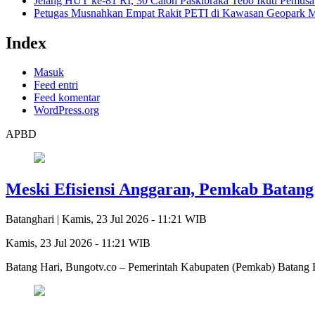
Jelang HUT ke-81 RI, 30 Calon Paskibraka Tebo Ikuti Pemusat
Petugas Musnahkan Empat Rakit PETI di Kawasan Geopark 
Index
Masuk
Feed entri
Feed komentar
WordPress.org
APBD
Meski Efisiensi Anggaran, Pemkab Batang 
Batanghari |
Kamis, 23 Jul 2026 - 11:21 WIB
Kamis, 23 Jul 2026 - 11:21 WIB
Batang Hari, Bungotv.co – Pemerintah Kabupaten (Pemkab) Batang Har