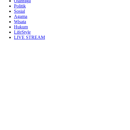
Olahraga
Politik
Sosial
Agama
Wisata
Hukum
LifeStyle
LIVE STREAM