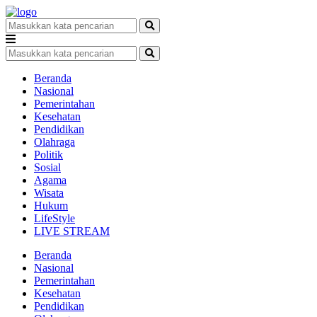
Beranda
Nasional
Pemerintahan
Kesehatan
Pendidikan
Olahraga
Politik
Sosial
Agama
Wisata
Hukum
LifeStyle
LIVE STREAM
Beranda
Nasional
Pemerintahan
Kesehatan
Pendidikan