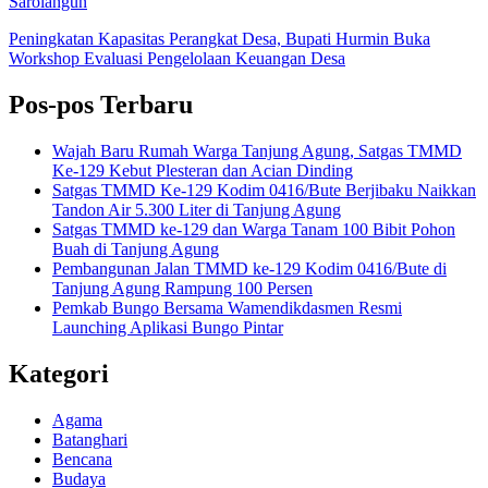
Sarolangun
Peningkatan Kapasitas Perangkat Desa, Bupati Hurmin Buka
Workshop Evaluasi Pengelolaan Keuangan Desa
Pos-pos Terbaru
Wajah Baru Rumah Warga Tanjung Agung, Satgas TMMD
Ke-129 Kebut Plesteran dan Acian Dinding
Satgas TMMD Ke-129 Kodim 0416/Bute Berjibaku Naikkan
Tandon Air 5.300 Liter di Tanjung Agung
Satgas TMMD ke-129 dan Warga Tanam 100 Bibit Pohon
Buah di Tanjung Agung
Pembangunan Jalan TMMD ke-129 Kodim 0416/Bute di
Tanjung Agung Rampung 100 Persen
Pemkab Bungo Bersama Wamendikdasmen Resmi
Launching Aplikasi Bungo Pintar
Kategori
Agama
Batanghari
Bencana
Budaya