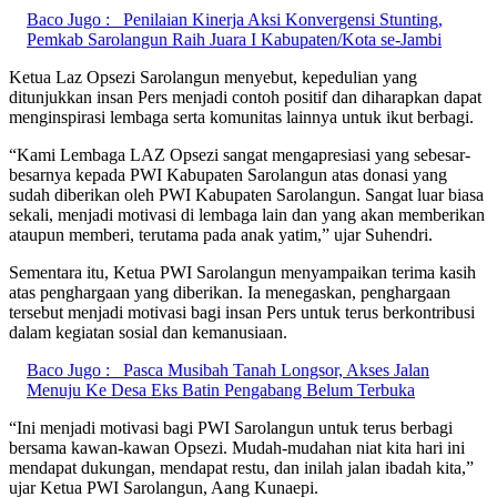
Baco Jugo :
Penilaian Kinerja Aksi Konvergensi Stunting,
Pemkab Sarolangun Raih Juara I Kabupaten/Kota se-Jambi
Ketua Laz Opsezi Sarolangun menyebut, kepedulian yang
ditunjukkan insan Pers menjadi contoh positif dan diharapkan dapat
menginspirasi lembaga serta komunitas lainnya untuk ikut berbagi.
“Kami Lembaga LAZ Opsezi sangat mengapresiasi yang sebesar-
besarnya kepada PWI Kabupaten Sarolangun atas donasi yang
sudah diberikan oleh PWI Kabupaten Sarolangun. Sangat luar biasa
sekali, menjadi motivasi di lembaga lain dan yang akan memberikan
ataupun memberi, terutama pada anak yatim,” ujar Suhendri.
Sementara itu, Ketua PWI Sarolangun menyampaikan terima kasih
atas penghargaan yang diberikan. Ia menegaskan, penghargaan
tersebut menjadi motivasi bagi insan Pers untuk terus berkontribusi
dalam kegiatan sosial dan kemanusiaan.
Baco Jugo :
Pasca Musibah Tanah Longsor, Akses Jalan
Menuju Ke Desa Eks Batin Pengabang Belum Terbuka
“Ini menjadi motivasi bagi PWI Sarolangun untuk terus berbagi
bersama kawan-kawan Opsezi. Mudah-mudahan niat kita hari ini
mendapat dukungan, mendapat restu, dan inilah jalan ibadah kita,”
ujar Ketua PWI Sarolangun, Aang Kunaepi.