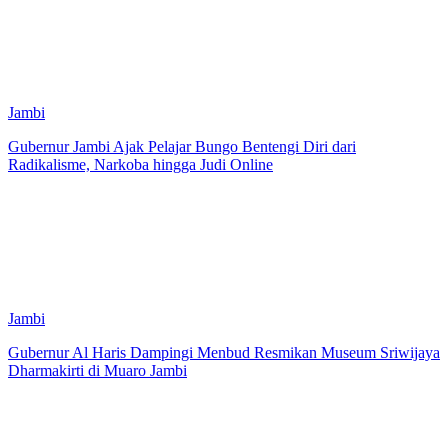
Jambi
Gubernur Jambi Ajak Pelajar Bungo Bentengi Diri dari
Radikalisme, Narkoba hingga Judi Online
Jambi
Gubernur Al Haris Dampingi Menbud Resmikan Museum Sriwijaya
Dharmakirti di Muaro Jambi