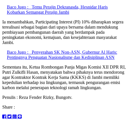
Baco Jugo :
Temu Perajin Dekranasda, Hesnidar Haris
Kobarkan Semangat Perajin Jambi
Ia menambahkan, Participating Interest (PI) 10% diharapkan segera
terealisasi sebagai bagian dari upaya bersama dalam mendukung
pembiayaan pembangunan daerah yang berdampak pada
peningkatan ekonomi, kemajuan, dan kesejahteraan masyarakat
Jambi.
Baco Jugo :
Penyerahan SK Non-ASN, Gubernur Al Haris:
Pentingnya Penguatan Nasionalisme dan Kedisiplinan ASN
Sementara itu, Ketua Rombongan Panja Migas Komisi XII DPR RI,
Putri Zulkifli Hasan, menyatakan bahwa pihaknya terus mendorong
agar Kontraktor Kontrak Kerja Sama (KKKS) di Jambi memiliki
kepedulian terhadap isu lingkungan, termasuk pengurangan emisi
karbon melalui penerapan teknologi ramah lingkungan.
Penulis : Reza Fender Rizky, Bungotv.
Share :