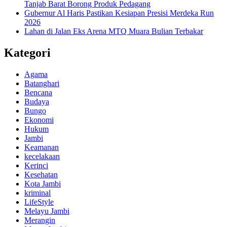
Tanjab Barat Borong Produk Pedagang
Gubernur Al Haris Pastikan Kesiapan Presisi Merdeka Run
2026
Lahan di Jalan Eks Arena MTQ Muara Bulian Terbakar
Kategori
Agama
Batanghari
Bencana
Budaya
Bungo
Ekonomi
Hukum
Jambi
Keamanan
kecelakaan
Kerinci
Kesehatan
Kota Jambi
kriminal
LifeStyle
Melayu Jambi
Merangin