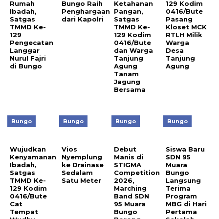
Rumah
Bungo Raih
Ketahanan
129 Kodim
Ibadah,
Penghargaan
Pangan,
0416/Bute
Satgas
dari Kapolri
Satgas
Pasang
TMMD Ke-
TMMD Ke-
Kloset MCK
129
129 Kodim
RTLH Milik
Pengecatan
0416/Bute
Warga
Langgar
dan Warga
Desa
Nurul Fajri
Tanjung
Tanjung
di Bungo
Agung
Agung
Tanam
Jagung
Bersama
Bungo
Bungo
Bungo
Bungo
Wujudkan
Vios
Debut
Siswa Baru
Kenyamanan
Nyemplung
Manis di
SDN 95
Ibadah,
ke Drainase
STIGMA
Muara
Satgas
Sedalam
Competition
Bungo
TMMD Ke-
Satu Meter
2026,
Langsung
129 Kodim
Marching
Terima
0416/Bute
Band SDN
Program
Cat
95 Muara
MBG di Hari
Tempat
Bungo
Pertama