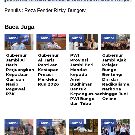
Penulis : Reza Fender Rizky, Bungotv.
Baca Juga
Jambi
Jambi
Jambi
Jambi
Gubernur
Gubernur
PWI
Gubernur
Jambi Al
Al Haris
Provinsi
Jambi Ajak
Haris
Pastikan
Jambi Beri
Pelajar
Perjuangkan
Kesiapan
Mandat
Bungo
Kepastian
Presisi
kepada
Bentengi
Gaji dan
Merdeka
Arief
Diri dari
Nasib
Run 2026
Budhiman
Radikalisme,
Pegawai
Bentuk
Narkoba
P3K
Kepengurusan
hingga Judi
PWI Bungo
Online
dan Tebo
Jambi
Jambi
Jambi
Jambi