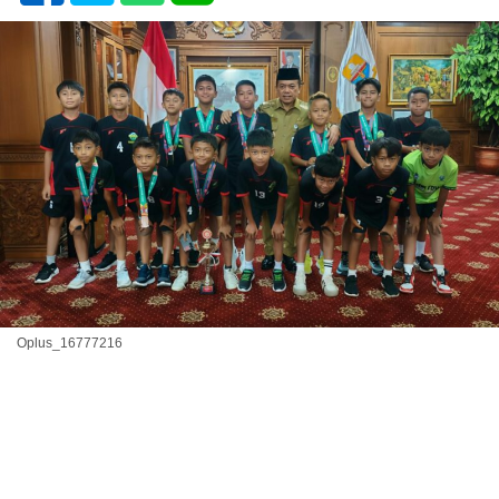
Oplus_16777216