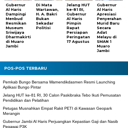
Gubernur
Di Mata
Jelang HUT
Gubernur
Al Haris
Wartawan,
ke-81 RI,
Al Haris
Dampingi
H. A. Bakri
Gubernur
Apresiasi
Menbud
Bukan
Al Haris
Penyerahan
Resmikan
Sekadar
Pimpin
Murid Baru
Museum
Politisi
Rapat
Secara
Sriwijaya
Persiapan
Adat
Dharmakirti
Peringatan
Melayu di
di Muaro
17 Agustus
SMAN 1
Jambi
Muaro
Jambi
POS-POS TERBARU
Pemkab Bungo Bersama Wamendikdasmen Resmi Launching
Aplikasi Bungo Pintar
Jelang HUT ke-81 RI, 30 Calon Paskibraka Tebo Ikuti Pemusatan
Pendidikan dan Pelatihan
Petugas Musnahkan Empat Rakit PETI di Kawasan Geopark
Merangin
Gubernur Jambi Al Haris Perjuangkan Kepastian Gaji dan Nasib
Pegawai P3K