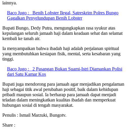
lainnya.
Baco Jugo :
Benih Lobster Ilegal, Satreskrim Polres Bungo
Gagalkan Penyelundupan Benih Lobster
Bupati Bungo, Dedy Putra, mengungkapkan rasa syukur atas
kepulangan seluruh jamaah haji dalam keadaan sehat dan selamat
kembali ke tanah air.
Ia menyampaikan bahwa ibadah haji adalah perjalanan spiritual
yang membutuhkan kesiapan fisik, mental, serta kesabaran yang
tinggi.
Baco Jugo :
2 Pasangan Bukan Suami-Istri Diamankan Polisi
dari Satu Kamar Kos
Bupati juga mendorong para jamaah agar menjadikan pengalaman
haji sebagai titik awal perubahan positif, baik dalam kehidupan
pribadi maupun sosial. Ia berharap para jamaah dapat menjadi
teladan dalam meningkatkan kualitas ibadah dan memperkuat
hubungan sosial di tengah masyarakat.
Penulis : Ismail Marzuki, Bungotv.
Share :