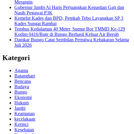
Merangin
Gubernur Jambi Al Haris Perjuangkan Kepastian Gaji dan
Nasib Pegawai P3K
Kemelut Kades dan BPD, Pemkab Tebo Layangkan SP 3
Kades Sungai Rambai
Tembus Kedalaman 40 Meter, Sumur Bor TMMD Ke-129
Kodim 0416/Bute di Bungo Berhasil Keluar Air Bersih
Damkar Bungo Catat Sembilan Peristiwa Kebakaran Selama
Juli 2026
Kategori
Agama
Batanghari
Bencana
Budaya
Bungo
Ekonomi
Hukum
Jambi
Keamanan
kecelakaan
Kerinci
Kesehatan