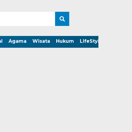
l
Agama
Wisata
Hukum
LifeStyle
LIVE ST