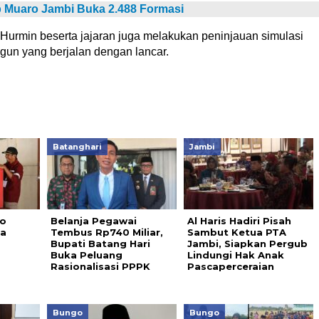
 Muaro Jambi Buka 2.488 Formasi
 Hurmin beserta jajaran juga melakukan peninjauan simulasi
un yang berjalan dengan lancar.
Batanghari
Jambi
o
Belanja Pegawai
Al Haris Hadiri Pisah
da
Tembus Rp740 Miliar,
Sambut Ketua PTA
Bupati Batang Hari
Jambi, Siapkan Pergub
Buka Peluang
Lindungi Hak Anak
Rasionalisasi PPPK
Pascaperceraian
Bungo
Bungo