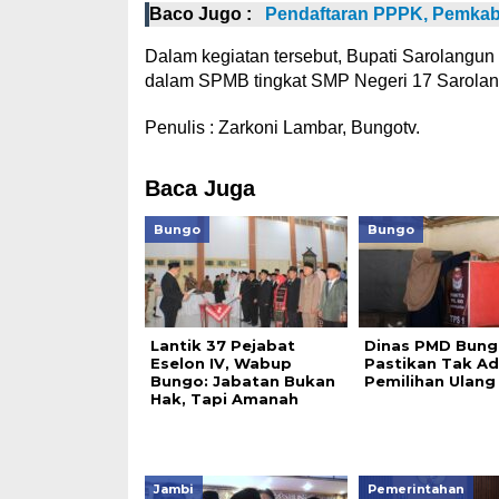
Baco Jugo :
Pendaftaran PPPK, Pemkab
Dalam kegiatan tersebut, Bupati Sarolangun
dalam SPMB tingkat SMP Negeri 17 Sarolang
Penulis : Zarkoni Lambar, Bungotv.
Baca Juga
Bungo
Bungo
Lantik 37 Pejabat
Dinas PMD Bung
Eselon IV, Wabup
Pastikan Tak A
Bungo: Jabatan Bukan
Pemilihan Ulang
Hak, Tapi Amanah
Jambi
Pemerintahan