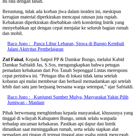
itu rata dengan tanah.
Beruntung, tidak ada korban jiwa dalam insiden ini, meskipun
kerugian material diperkirakan mencapai ratusan juta rupiah.
Kebakaran diperkirakan disebabkan oleh konsleting listrik yang
menyebabkan api dengan cepat menjalar ke seluruh bagian rumah
dan mobil.
Baco Jugo :
Pasca Libur Lebaran, Siswa di Bungo Kembali
Jalani Aktivitas Pembelajaran
Zul Faisal
, Kepala Satpol PP & Damkar Bungo, melalui Kabid
Damkar Safrialdi Jas, S.Sos, mengungkapkan bahwa petugas
pemadam kebakaran dari Pos Tanah Sepenggal Lintas merespons
cepat peristiwa ini. “Petugas tiba di lokasi tidak lama setelah
kobaran api mulai membesar dan berhasil memadamkan api setelah
lebih dari satu jam berjuang bersama warga setempat,” ujar Safrialdi.
Baco Jugo :
Kunjungi Sumber Mulya, Masyarakat Yakin Pilih
Jumiwan - Maidani
Pihak berwenang menghimbau kepada masyarakat, khususnya yang
tinggal di wilayah Kabupaten Bungo, untuk selalu waspada
terhadap ancaman kebakaran. Pastikan api dapur dan listrik
dimatikan saat meninggalkan rumah, serta selalu siapkan alat
pemadam api ringan di tempat tinggal atau usaha untuk mencegah