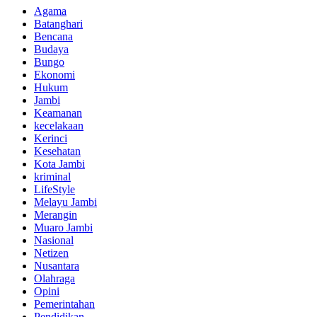
Agama
Batanghari
Bencana
Budaya
Bungo
Ekonomi
Hukum
Jambi
Keamanan
kecelakaan
Kerinci
Kesehatan
Kota Jambi
kriminal
LifeStyle
Melayu Jambi
Merangin
Muaro Jambi
Nasional
Netizen
Nusantara
Olahraga
Opini
Pemerintahan
Pendidikan