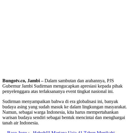
Bungotv.co, Jambi –
Dalam sambutan dan arahannya, PJS
Gubernur Jambi Sudirman mengucapkan apresiasi kepada pihak
penyelenggara atas terlaksananya event tingkat nasional ini.
Sudirman menyampaikan bahwa di era globalisasi ini, banyak
budaya asing yang sudah masuk ke dalam lingkungan masyarakat.
Namun, sebagai warga Indonesia, kita harus mempertahankan
warisan budaya sendiri sebagai bentuk mencintai dan menghargai
tanah air Indonesia.
Baco Jugo :
Heboh!!! Mariana Usia 41 Tahun Menikahi