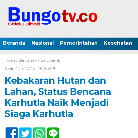
Beranda
Nasional
Pemerintahan
Kesehatan
Home /
Bencana
/
Muaro Jambi
Senin, 1 Juli 2024 - 18:18 WIB
Kebakaran Hutan dan
Lahan, Status Bencana
Karhutla Naik Menjadi
Siaga Karhutla