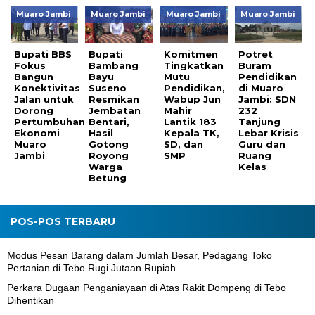
Muaro Jambi
Muaro Jambi
Muaro Jambi
Muaro Jambi
Bupati BBS
Bupati
Komitmen
Potret
Fokus
Bambang
Tingkatkan
Buram
Bangun
Bayu
Mutu
Pendidikan
Konektivitas
Suseno
Pendidikan,
di Muaro
Jalan untuk
Resmikan
Wabup Jun
Jambi: SDN
Dorong
Jembatan
Mahir
232
Pertumbuhan
Bentari,
Lantik 183
Tanjung
Ekonomi
Hasil
Kepala TK,
Lebar Krisis
Muaro
Gotong
SD, dan
Guru dan
Jambi
Royong
SMP
Ruang
Warga
Kelas
Betung
POS-POS TERBARU
Modus Pesan Barang dalam Jumlah Besar, Pedagang Toko
Pertanian di Tebo Rugi Jutaan Rupiah
Perkara Dugaan Penganiayaan di Atas Rakit Dompeng di Tebo
Dihentikan