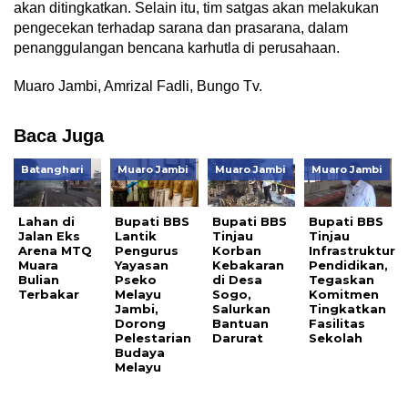
akan ditingkatkan. Selain itu, tim satgas akan melakukan
pengecekan terhadap sarana dan prasarana, dalam
penanggulangan bencana karhutla di perusahaan.
Muaro Jambi, Amrizal Fadli, Bungo Tv.
Baca Juga
Batanghari
Muaro Jambi
Muaro Jambi
Muaro Jambi
Lahan di
Bupati BBS
Bupati BBS
Bupati BBS
Jalan Eks
Lantik
Tinjau
Tinjau
Arena MTQ
Pengurus
Korban
Infrastruktur
Muara
Yayasan
Kebakaran
Pendidikan,
Bulian
Pseko
di Desa
Tegaskan
Terbakar
Melayu
Sogo,
Komitmen
Jambi,
Salurkan
Tingkatkan
Dorong
Bantuan
Fasilitas
Pelestarian
Darurat
Sekolah
Budaya
Melayu