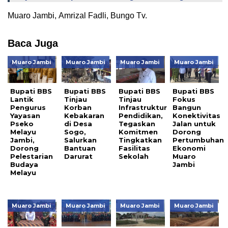
Muaro Jambi, Amrizal Fadli, Bungo Tv.
Baca Juga
Muaro Jambi
Muaro Jambi
Muaro Jambi
Muaro Jambi
Bupati BBS
Bupati BBS
Bupati BBS
Bupati BBS
Lantik
Tinjau
Tinjau
Fokus
Pengurus
Korban
Infrastruktur
Bangun
Yayasan
Kebakaran
Pendidikan,
Konektivitas
Pseko
di Desa
Tegaskan
Jalan untuk
Melayu
Sogo,
Komitmen
Dorong
Jambi,
Salurkan
Tingkatkan
Pertumbuhan
Dorong
Bantuan
Fasilitas
Ekonomi
Pelestarian
Darurat
Sekolah
Muaro
Budaya
Jambi
Melayu
Muaro Jambi
Muaro Jambi
Muaro Jambi
Muaro Jambi