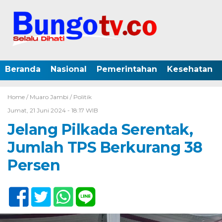
Beranda
Nasional
Pemerintahan
Kesehatan
Home /
Muaro Jambi
/
Politik
Jumat, 21 Juni 2024 - 18:17 WIB
Jelang Pilkada Serentak,
Jumlah TPS Berkurang 38
Persen