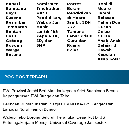
Bupati
Komitmen
Potret
Ironi di
Bambang
Tingkatkan
Buram
Muaro
Bayu
Mutu
Pendidikan
Jambi:
Suseno
Pendidikan,
di Muaro
Belasan
Resmikan
Wabup Jun
Jambi: SDN
Tahun Dua
Jembatan
Mahir
232
Dusun
Bentari,
Lantik 183
Tanjung
Gelap
Hasil
Kepala TK,
Lebar Krisis
Gulita,
Gotong
SD, dan
Guru dan
Anak-Anak
Royong
SMP
Ruang
Belajar di
Warga
Kelas
Bawah
Betung
Kepulan
Asap Solar
POS-POS TERBARU
PWI Provinsi Jambi Beri Mandat kepada Arief Budhiman Bentuk
Kepengurusan PWI Bungo dan Tebo
Perindah Rumah Ibadah, Satgas TMMD Ke-129 Pengecatan
Langgar Nurul Fajri di Bungo
Wabup Tebo Dorong Seluruh Perangkat Desa Ikut BPJS
Ketenagakerjaan Menuju Universal Coverage Jamsostek