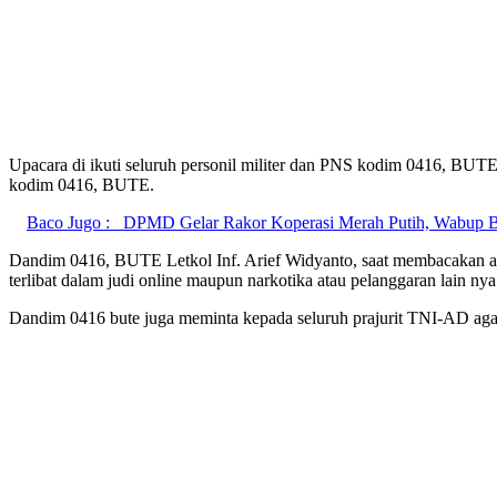
Upacara di ikuti seluruh personil militer dan PNS kodim 0416, BUTE.
kodim 0416, BUTE.
Baco Jugo :
DPMD Gelar Rakor Koperasi Merah Putih, Wabup Bu
Dandim 0416, BUTE Letkol Inf. Arief Widyanto, saat membacakan am
terlibat dalam judi online maupun narkotika atau pelanggaran lain nya
Dandim 0416 bute juga meminta kepada seluruh prajurit TNI-AD agar 