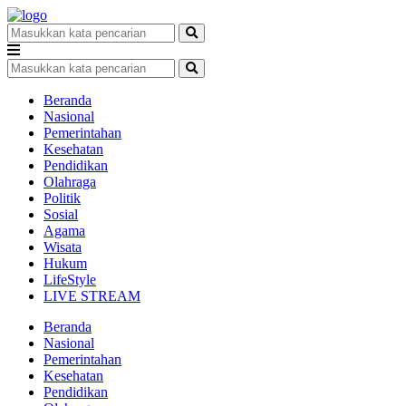
Beranda
Nasional
Pemerintahan
Kesehatan
Pendidikan
Olahraga
Politik
Sosial
Agama
Wisata
Hukum
LifeStyle
LIVE STREAM
Beranda
Nasional
Pemerintahan
Kesehatan
Pendidikan