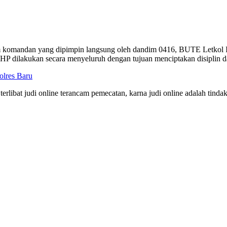
m komandan yang dipimpin langsung oleh dandim 0416, BUTE Letkol In
n HP dilakukan secara menyeluruh dengan tujuan menciptakan disiplin d
lres Baru
erlibat judi online terancam pemecatan, karna judi online adalah tinda