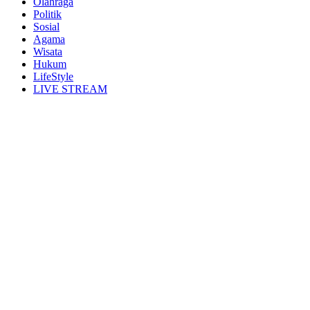
Olahraga
Politik
Sosial
Agama
Wisata
Hukum
LifeStyle
LIVE STREAM