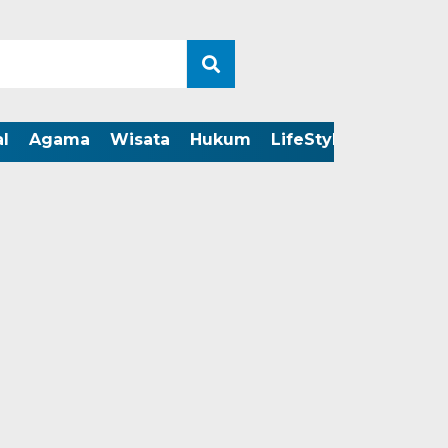
l
Agama
Wisata
Hukum
LifeStyle
LIVE ST