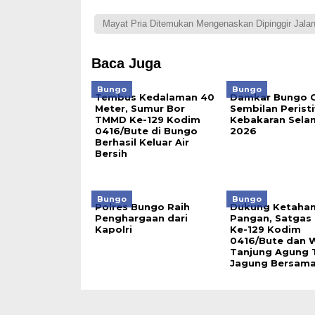
Mayat Pria Ditemukan Mengenaskan Dipinggir Jalan
Baca Juga
Bungo
Bungo
Tembus Kedalaman 40
Damkar Bungo C
Meter, Sumur Bor
Sembilan Perist
TMMD Ke-129 Kodim
Kebakaran Selam
0416/Bute di Bungo
2026
Berhasil Keluar Air
Bersih
Bungo
Bungo
Polres Bungo Raih
Dukung Ketaha
Penghargaan dari
Pangan, Satga
Kapolri
Ke-129 Kodim
0416/Bute dan 
Tanjung Agung
Jagung Bersam