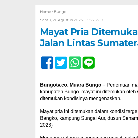
Home /
Bungo
Sabtu, 26 Agustus 2023 - 15:22 WIB
Mayat Pria Ditemuk
Jalan Lintas Sumater
Bungotv.co, Muara Bungo
– Penemuan may
kabupaten Bungo. mayat ini ditemukan oleh w
ditemukan kondisinya mengenaskan.
Mayat pria ini ditemukan dalam kondisi tergel
Bangko, kampung Sungai Aur, dusun Senamat
2023}
Menerima informasi penemuan mayat, polse