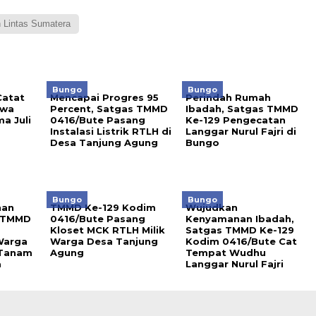
 Lintas Sumatera
Bungo
Bungo
atat
Mencapai Progres 95
Perindah Rumah
iwa
Percent, Satgas TMMD
Ibadah, Satgas TMMD
a Juli
0416/Bute Pasang
Ke-129 Pengecatan
Instalasi Listrik RTLH di
Langgar Nurul Fajri di
Desa Tanjung Agung
Bungo
Bungo
Bungo
nan
TMMD Ke-129 Kodim
Wujudkan
s TMMD
0416/Bute Pasang
Kenyamanan Ibadah,
Kloset MCK RTLH Milik
Satgas TMMD Ke-129
Warga
Warga Desa Tanjung
Kodim 0416/Bute Cat
 Tanam
Agung
Tempat Wudhu
a
Langgar Nurul Fajri