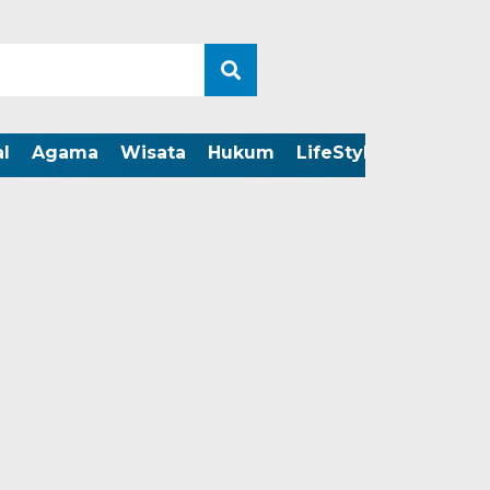
l
Agama
Wisata
Hukum
LifeStyle
LIVE ST