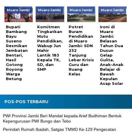
Muaro Jambi
Muaro Jambi
Muaro Jambi
Muaro Jambi
Bupati
Komitmen
Potret
Ironi di
Bambang
Tingkatkan
Buram
Muaro
Bayu
Mutu
Pendidikan
Jambi:
Suseno
Pendidikan,
di Muaro
Belasan
Resmikan
Wabup Jun
Jambi: SDN
Tahun Dua
Jembatan
Mahir
232
Dusun
Bentari,
Lantik 183
Tanjung
Gelap
Hasil
Kepala TK,
Lebar Krisis
Gulita,
Gotong
SD, dan
Guru dan
Anak-Anak
Royong
SMP
Ruang
Belajar di
Warga
Kelas
Bawah
Betung
Kepulan
Asap Solar
POS-POS TERBARU
PWI Provinsi Jambi Beri Mandat kepada Arief Budhiman Bentuk
Kepengurusan PWI Bungo dan Tebo
Perindah Rumah Ibadah, Satgas TMMD Ke-129 Pengecatan