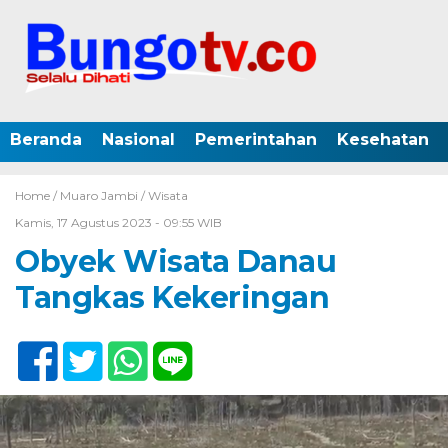
Beranda
Nasional
Pemerintahan
Kesehatan
Home /
Muaro Jambi
/
Wisata
Kamis, 17 Agustus 2023 - 09:55 WIB
Obyek Wisata Danau
Tangkas Kekeringan