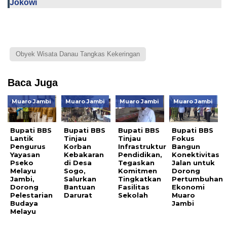
Jokowi
Obyek Wisata Danau Tangkas Kekeringan
Baca Juga
Muaro Jambi
Muaro Jambi
Muaro Jambi
Muaro Jambi
Bupati BBS
Bupati BBS
Bupati BBS
Bupati BBS
Lantik
Tinjau
Tinjau
Fokus
Pengurus
Korban
Infrastruktur
Bangun
Yayasan
Kebakaran
Pendidikan,
Konektivitas
Pseko
di Desa
Tegaskan
Jalan untuk
Melayu
Sogo,
Komitmen
Dorong
Jambi,
Salurkan
Tingkatkan
Pertumbuhan
Dorong
Bantuan
Fasilitas
Ekonomi
Pelestarian
Darurat
Sekolah
Muaro
Budaya
Jambi
Melayu