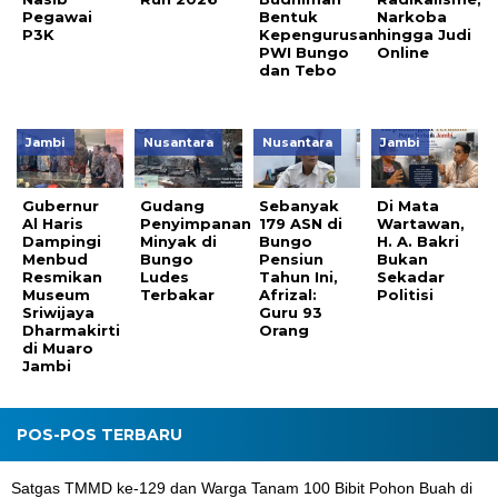
Pegawai
Bentuk
Narkoba
P3K
Kepengurusan
hingga Judi
PWI Bungo
Online
dan Tebo
Jambi
Nusantara
Nusantara
Jambi
Gubernur
Gudang
Sebanyak
Di Mata
Al Haris
Penyimpanan
179 ASN di
Wartawan,
Dampingi
Minyak di
Bungo
H. A. Bakri
Menbud
Bungo
Pensiun
Bukan
Resmikan
Ludes
Tahun Ini,
Sekadar
Museum
Terbakar
Afrizal:
Politisi
Sriwijaya
Guru 93
Dharmakirti
Orang
di Muaro
Jambi
POS-POS TERBARU
Satgas TMMD ke-129 dan Warga Tanam 100 Bibit Pohon Buah di