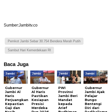
Sumber:Jambitv.co
Pemkot Jambi Sebar 30.754 Bendera Merah Putih
Sambut Hari Kemerdekaan RI
Baca Juga
Jambi
Jambi
Jambi
Jambi
Gubernur
Gubernur
PWI
Gubernur
Jambi Al
Al Haris
Provinsi
Jambi Ajak
Haris
Pastikan
Jambi Beri
Pelajar
Perjuangkan
Kesiapan
Mandat
Bungo
Kepastian
Presisi
kepada
Bentengi
Gaji dan
Merdeka
Arief
Diri dari
Nasib
Run 2026
Budhiman
Radikalisme,