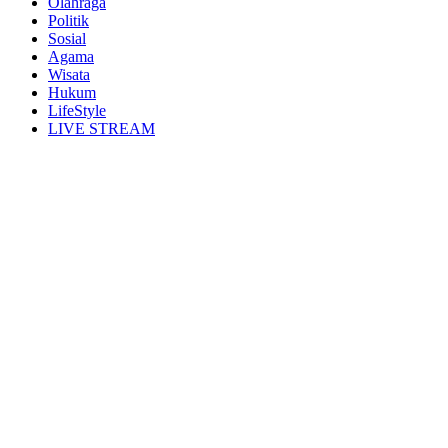
Olahraga
Politik
Sosial
Agama
Wisata
Hukum
LifeStyle
LIVE STREAM