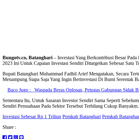
Bungotv.co, Batanghari
– Investasi Yang Berkontribusi Besar Pad
2023 Ini Untuk Capaian Investasi Sendiri Ditargetkan Sebesar Satu Tr
Bupati Batanghari Muhammad Fadhil Arief Mengatakan, Secara Tertu
Menampung Siapa Saja Yang Ingin Berinvestasi Di Bumi Serentak Bak
Baco Jugo :
Waspada Beras Oplosan, Petugas Gabungan Sidak Be
Sementara Itu, Untuk Sasaran Investor Sendiri Sama Seperti Sebel
Sendiri Perusahaan Pada Sektor Tersebut Terbilang Cukup Banyakm.
Investasi Sebesar Rp 1 Triliun
Pemkab Batanghari
Pemkab Batanghari
Share :