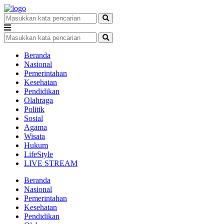
Beranda
Nasional
Pemerintahan
Kesehatan
Pendidikan
Olahraga
Politik
Sosial
Agama
Wisata
Hukum
LifeStyle
LIVE STREAM
Beranda
Nasional
Pemerintahan
Kesehatan
Pendidikan