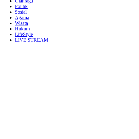
Olahraga
Politik
Sosial
Agama
Wisata
Hukum
LifeStyle
LIVE STREAM