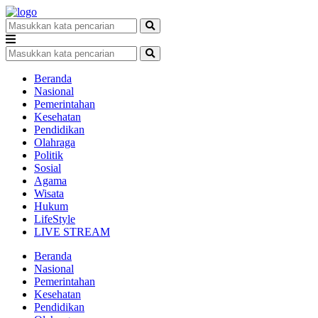
Beranda
Nasional
Pemerintahan
Kesehatan
Pendidikan
Olahraga
Politik
Sosial
Agama
Wisata
Hukum
LifeStyle
LIVE STREAM
Beranda
Nasional
Pemerintahan
Kesehatan
Pendidikan