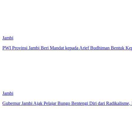
Jambi
PWI Provinsi Jambi Beri Mandat kepada Arief Budhiman Bentuk K
Jambi
Gubernur Jambi Ajak Pelajar Bungo Bentengi Diri dari Radikalisme,