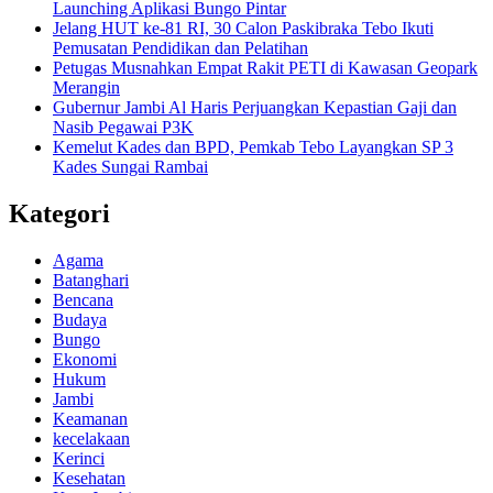
Launching Aplikasi Bungo Pintar
Jelang HUT ke-81 RI, 30 Calon Paskibraka Tebo Ikuti
Pemusatan Pendidikan dan Pelatihan
Petugas Musnahkan Empat Rakit PETI di Kawasan Geopark
Merangin
Gubernur Jambi Al Haris Perjuangkan Kepastian Gaji dan
Nasib Pegawai P3K
Kemelut Kades dan BPD, Pemkab Tebo Layangkan SP 3
Kades Sungai Rambai
Kategori
Agama
Batanghari
Bencana
Budaya
Bungo
Ekonomi
Hukum
Jambi
Keamanan
kecelakaan
Kerinci
Kesehatan