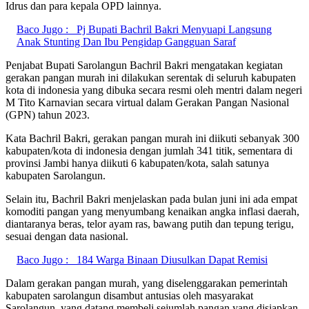
Idrus dan para kepala OPD lainnya.
Baco Jugo :
Pj Bupati Bachril Bakri Menyuapi Langsung
Anak Stunting Dan Ibu Pengidap Gangguan Saraf
Penjabat Bupati Sarolangun Bachril Bakri mengatakan kegiatan
gerakan pangan murah ini dilakukan serentak di seluruh kabupaten
kota di indonesia yang dibuka secara resmi oleh mentri dalam negeri
M Tito Karnavian secara virtual dalam Gerakan Pangan Nasional
(GPN) tahun 2023.
Kata Bachril Bakri, gerakan pangan murah ini diikuti sebanyak 300
kabupaten/kota di indonesia dengan jumlah 341 titik, sementara di
provinsi Jambi hanya diikuti 6 kabupaten/kota, salah satunya
kabupaten Sarolangun.
Selain itu, Bachril Bakri menjelaskan pada bulan juni ini ada empat
komoditi pangan yang menyumbang kenaikan angka inflasi daerah,
diantaranya beras, telor ayam ras, bawang putih dan tepung terigu,
sesuai dengan data nasional.
Baco Jugo :
184 Warga Binaan Diusulkan Dapat Remisi
Dalam gerakan pangan murah, yang diselenggarakan pemerintah
kabupaten sarolangun disambut antusias oleh masyarakat
Sarolangun, yang datang membeli sejumlah pangan yang disiapkan.