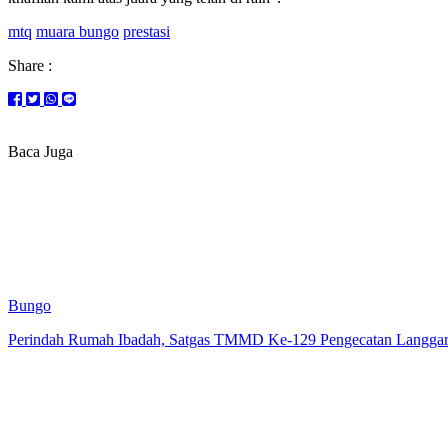
mtq
muara bungo
prestasi
Share :
Baca Juga
Bungo
Perindah Rumah Ibadah, Satgas TMMD Ke-129 Pengecatan Langgar 