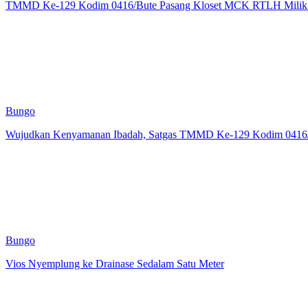
TMMD Ke-129 Kodim 0416/Bute Pasang Kloset MCK RTLH Milik 
Bungo
Wujudkan Kenyamanan Ibadah, Satgas TMMD Ke-129 Kodim 0416/B
Bungo
Vios Nyemplung ke Drainase Sedalam Satu Meter