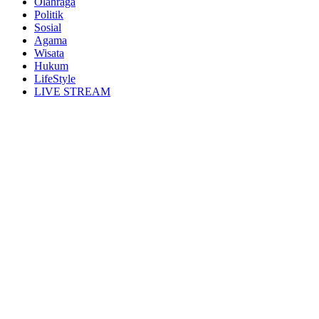
Olahraga
Politik
Sosial
Agama
Wisata
Hukum
LifeStyle
LIVE STREAM