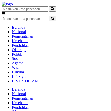
Beranda
Nasional
Pemerintahan
Kesehatan
Pendidikan
Olahraga
Politik
Sosial
Agama
Wisata
Hukum
LifeStyle
LIVE STREAM
Beranda
Nasional
Pemerintahan
Kesehatan
Pendidikan