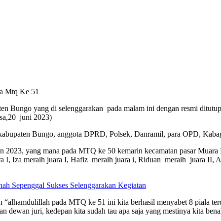
da Mtq Ke 51
en Bungo yang di selenggarakan pada malam ini dengan resmi ditutup
sa,20 juni 2023)
ag kabupaten Bungo, anggota DPRD, Polsek, Danramil, para OPD, Kaba
n 2023, yang mana pada MTQ ke 50 kemarin kecamatan pasar Muara B
I, Iza meraih juara I, Hafiz meraih juara i, Riduan meraih juara II, Aur
ah Sepenggal Sukses Selenggarakan Kegiatan
hamdulillah pada MTQ ke 51 ini kita berhasil menyabet 8 piala terdir
 dewan juri, kedepan kita sudah tau apa saja yang mestinya kita benah