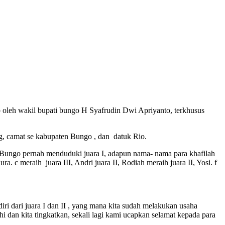
 oleh wakil bupati bungo H Syafrudin Dwi Apriyanto, terkhusus
g, camat se kabupaten Bungo , dan datuk Rio.
ungo pernah menduduki juara I, adapun nama- nama para khafilah
a. c meraih juara III, Andri juara II, Rodiah meraih juara II, Yosi. f
i dari juara I dan II , yang mana kita sudah melakukan usaha
i dan kita tingkatkan, sekali lagi kami ucapkan selamat kepada para