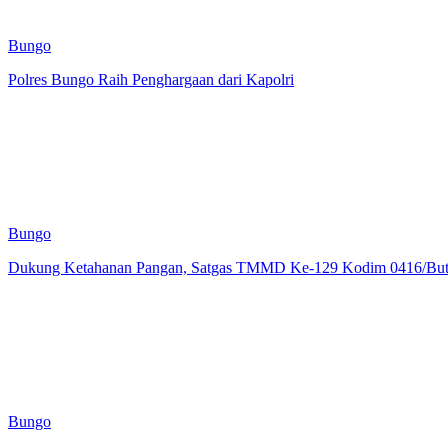
Bungo
Polres Bungo Raih Penghargaan dari Kapolri
Bungo
Dukung Ketahanan Pangan, Satgas TMMD Ke-129 Kodim 0416/But
Bungo