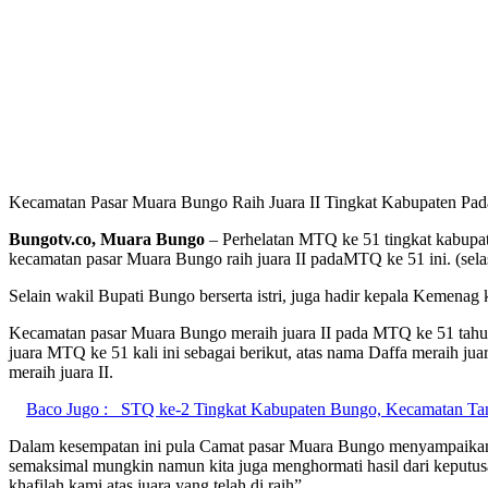
Kecamatan Pasar Muara Bungo Raih Juara II Tingkat Kabupaten Pa
Bungotv.co, Muara Bungo
– Perhelatan MTQ ke 51 tingkat kabupat
kecamatan pasar Muara Bungo raih juara II padaMTQ ke 51 ini. (sela
Selain wakil Bupati Bungo berserta istri, juga hadir kepala Kemen
Kecamatan pasar Muara Bungo meraih juara II pada MTQ ke 51 tahu
juara MTQ ke 51 kali ini sebagai berikut, atas nama Daffa meraih juara 
meraih juara II.
Baco Jugo :
STQ ke-2 Tingkat Kabupaten Bungo, Kecamatan Tan
Dalam kesempatan ini pula Camat pasar Muara Bungo menyampaikan “al
semaksimal mungkin namun kita juga menghormati hasil dari keputusan
khafilah kami atas juara yang telah di raih”.