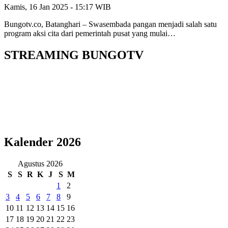
Kamis, 16 Jan 2025 - 15:17 WIB
Bungotv.co, Batanghari – Swasembada pangan menjadi salah satu
program aksi cita dari pemerintah pusat yang mulai…
STREAMING BUNGOTV
Kalender 2026
Agustus 2026
S
S
R
K
J
S
M
1
2
3
4
5
6
7
8
9
10
11
12
13
14
15
16
17
18
19
20
21
22
23