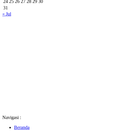
24
25
26
27
28
29
30
31
« Jul
Navigasi :
Beranda