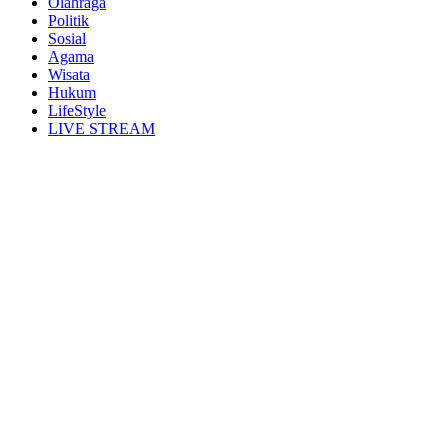
Olahraga
Politik
Sosial
Agama
Wisata
Hukum
LifeStyle
LIVE STREAM