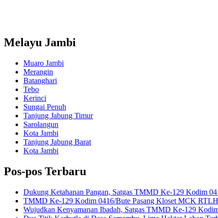
Melayu Jambi
Muaro Jambi
Merangin
Batanghari
Tebo
Kerinci
Sungai Penuh
Tanjung Jabung Timur
Sarolangun
Kota Jambi
Tanjung Jabung Barat
Kota Jambi
Pos-pos Terbaru
Dukung Ketahanan Pangan, Satgas TMMD Ke-129 Kodim 041
TMMD Ke-129 Kodim 0416/Bute Pasang Kloset MCK RTLH M
Wujudkan Kenyamanan Ibadah, Satgas TMMD Ke-129 Kodim 0