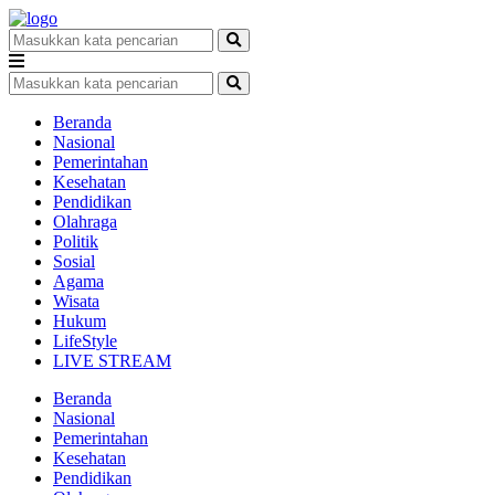
Beranda
Nasional
Pemerintahan
Kesehatan
Pendidikan
Olahraga
Politik
Sosial
Agama
Wisata
Hukum
LifeStyle
LIVE STREAM
Beranda
Nasional
Pemerintahan
Kesehatan
Pendidikan