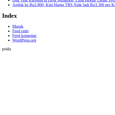
Dua Titik Karhutla di Desa Semambu, Lima Hektar Lahan Ter
Anjlok ke Rp2.800, Kini Harga TBS Naik Jadi Rp3.300 per K
Index
Masuk
Feed entri
Feed komentar
WordPress.org
polda