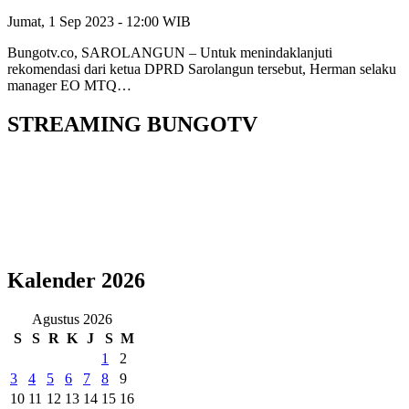
Jumat, 1 Sep 2023 - 12:00 WIB
Bungotv.co, SAROLANGUN – Untuk menindaklanjuti
rekomendasi dari ketua DPRD Sarolangun tersebut, Herman selaku
manager EO MTQ…
STREAMING BUNGOTV
Kalender 2026
Agustus 2026
S
S
R
K
J
S
M
1
2
3
4
5
6
7
8
9
10
11
12
13
14
15
16