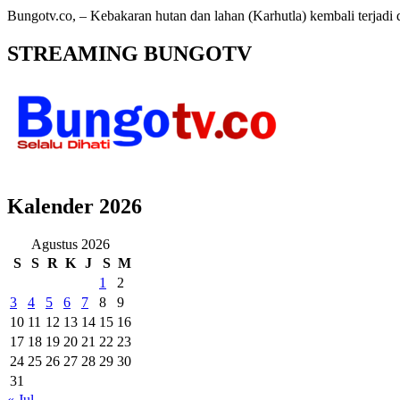
Bungotv.co, – Kebakaran hutan dan lahan (Karhutla) kembali terjad
STREAMING BUNGOTV
Kalender 2026
Agustus 2026
S
S
R
K
J
S
M
1
2
3
4
5
6
7
8
9
10
11
12
13
14
15
16
17
18
19
20
21
22
23
24
25
26
27
28
29
30
31
« Jul