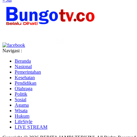
Navigasi :
Beranda
Nasional
Pemerintahan
Kesehatan
Pendidikan
Olahraga
Politik
Sosial
Agama
Wisata
Hukum
LifeStyle
LIVE STREAM