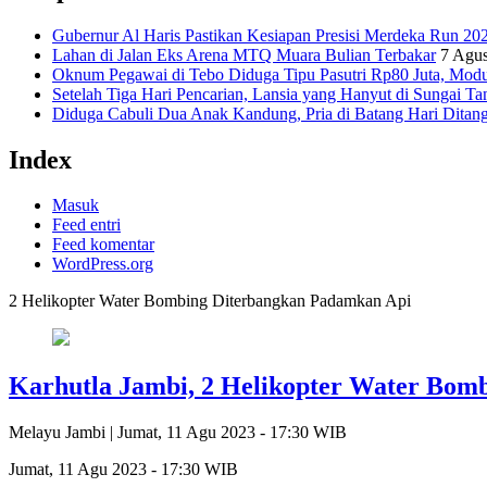
Gubernur Al Haris Pastikan Kesiapan Presisi Merdeka Run 20
Lahan di Jalan Eks Arena MTQ Muara Bulian Terbakar
7 Agus
Oknum Pegawai di Tebo Diduga Tipu Pasutri Rp80 Juta, Modus
Setelah Tiga Hari Pencarian, Lansia yang Hanyut di Sungai T
Diduga Cabuli Dua Anak Kandung, Pria di Batang Hari Ditang
Index
Masuk
Feed entri
Feed komentar
WordPress.org
2 Helikopter Water Bombing Diterbangkan Padamkan Api
Karhutla Jambi, 2 Helikopter Water Bom
Melayu Jambi |
Jumat, 11 Agu 2023 - 17:30 WIB
Jumat, 11 Agu 2023 - 17:30 WIB