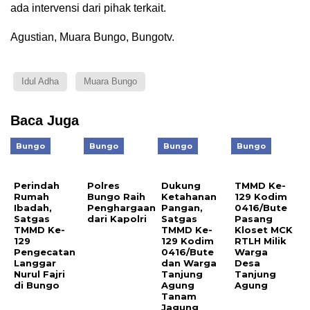
ada intervensi dari pihak terkait.
Agustian, Muara Bungo, Bungotv.
Idul Adha
Muara Bungo
Baca Juga
Bungo
Bungo
Bungo
Bungo
Perindah
Polres
Dukung
TMMD Ke-
Rumah
Bungo Raih
Ketahanan
129 Kodim
Ibadah,
Penghargaan
Pangan,
0416/Bute
Satgas
dari Kapolri
Satgas
Pasang
TMMD Ke-
TMMD Ke-
Kloset MCK
129
129 Kodim
RTLH Milik
Pengecatan
0416/Bute
Warga
Langgar
dan Warga
Desa
Nurul Fajri
Tanjung
Tanjung
di Bungo
Agung
Agung
Tanam
Jagung