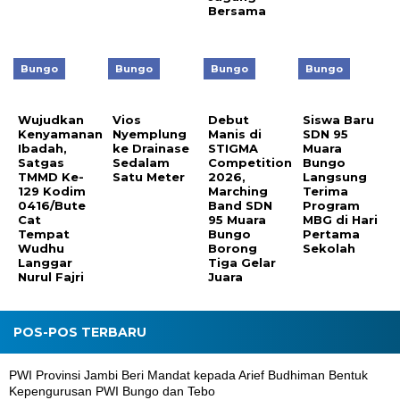
Bersama
Bungo
Bungo
Bungo
Bungo
Wujudkan
Vios
Debut
Siswa Baru
Kenyamanan
Nyemplung
Manis di
SDN 95
Ibadah,
ke Drainase
STIGMA
Muara
Satgas
Sedalam
Competition
Bungo
TMMD Ke-
Satu Meter
2026,
Langsung
129 Kodim
Marching
Terima
0416/Bute
Band SDN
Program
Cat
95 Muara
MBG di Hari
Tempat
Bungo
Pertama
Wudhu
Borong
Sekolah
Langgar
Tiga Gelar
Nurul Fajri
Juara
POS-POS TERBARU
PWI Provinsi Jambi Beri Mandat kepada Arief Budhiman Bentuk
Kepengurusan PWI Bungo dan Tebo