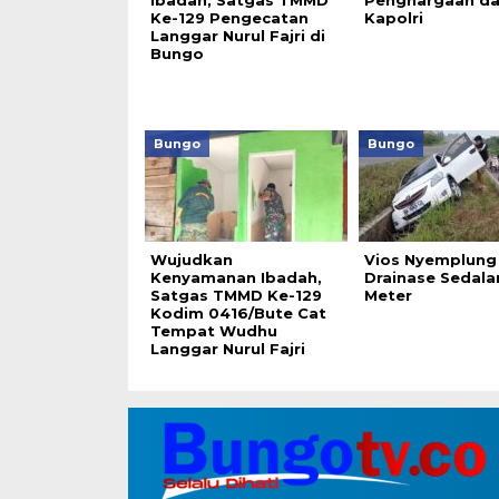
Ibadah, Satgas TMMD
Penghargaan da
Ke-129 Pengecatan
Kapolri
Langgar Nurul Fajri di
Bungo
Bungo
Bungo
Wujudkan
Vios Nyemplung
Kenyamanan Ibadah,
Drainase Sedala
Satgas TMMD Ke-129
Meter
Kodim 0416/Bute Cat
Tempat Wudhu
Langgar Nurul Fajri