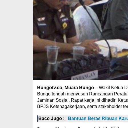
Bungotv.co, Muara Bungo
– Wakil Ketua D
Bungo tengah menyusun Rancangan Peratura
Jaminan Sosial. Rapat kerja ini dihadiri Ke
BPJS Ketenagakerjaan, serta stakeholder terk
Baco Jugo :
Bantuan Beras Ribuan Karu