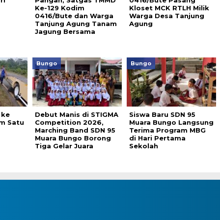
ri
Pangan, Satgas TMMD
0416/Bute Pasang
Ke-129 Kodim
Kloset MCK RTLH Milik
0416/Bute dan Warga
Warga Desa Tanjung
Tanjung Agung Tanam
Agung
Jagung Bersama
Bungo
Bungo
 ke
Debut Manis di STIGMA
Siswa Baru SDN 95
m Satu
Competition 2026,
Muara Bungo Langsung
Marching Band SDN 95
Terima Program MBG
Muara Bungo Borong
di Hari Pertama
Tiga Gelar Juara
Sekolah