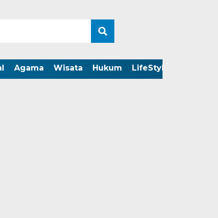
l
Agama
Wisata
Hukum
LifeStyle
LIVE ST