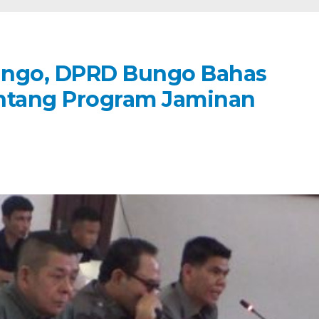
ungo, DPRD Bungo Bahas
tentang Program Jaminan