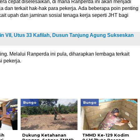
gera cepat diselesaikan, di mana Ranperda ini akan menjadi
a dan terkait hak-hak para pekerja. Ada beberapa poin penting
kait upah dan jaminan sosial tenaga kerja seperti JHT bagi
n VII, Utus 33 Kafilah, Dusun Tanjung Agung Sukseskan
ng. Melalui Ranperda ini pula, diharapkan lembaga terkait
i pekerja.
Bungo
Bungo
ih
Dukung Ketahanan
TMMD Ke-129 Kodim