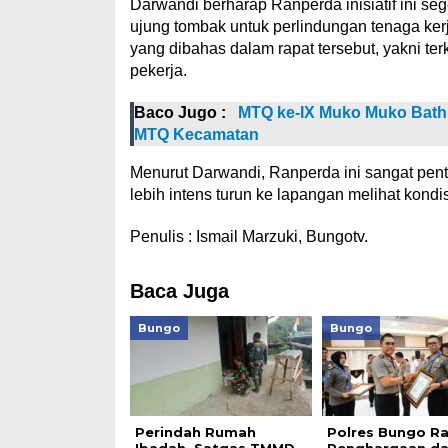
Darwandi berharap Ranperda inisiatif ini se
ujung tombak untuk perlindungan tenaga kerj
yang dibahas dalam rapat tersebut, yakni ter
pekerja.
Baco Jugo :
MTQ ke-IX Muko Muko Bathi
MTQ Kecamatan
Menurut Darwandi, Ranperda ini sangat penti
lebih intens turun ke lapangan melihat kondis
Penulis : Ismail Marzuki, Bungotv.
Baca Juga
Bungo
Bungo
Perindah Rumah
Polres Bungo Ra