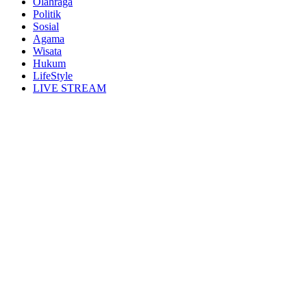
Olahraga
Politik
Sosial
Agama
Wisata
Hukum
LifeStyle
LIVE STREAM