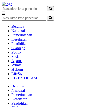
Beranda
Nasional
Pemerintahan
Kesehatan
Pendidikan
Olahraga
Politik
Sosial
Agama
Wisata
Hukum
LifeStyle
LIVE STREAM
Beranda
Nasional
Pemerintahan
Kesehatan
Pendidikan