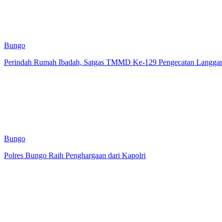
Bungo
Perindah Rumah Ibadah, Satgas TMMD Ke-129 Pengecatan Langgar 
Bungo
Polres Bungo Raih Penghargaan dari Kapolri