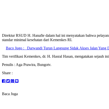
Direktur RSUD H. Hanafie dalam hal ini menyatakan bahwa pelayanan d
standar minimal kesehatan dari Kemenkes RI.
Baco Jugo :
Darwandi Turun Langsung Sidak Akses Jalan Yang D
Tim verifikasi Kemenkes, dr. H. Hasral Hasan, mengatakan sejauh in
Penulis : Aga Prawira, Bungotv.
Share :
Baca Juga