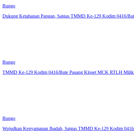
Bungo
Dukung Ketahanan Pangan, Satgas TMMD Ke-129 Kodim 0416/But
Bungo
TMMD Ke-129 Kodim 0416/Bute Pasang Kloset MCK RTLH Milik 
Bungo
Wujudkan Kenyamanan Ibadah, Satgas TMMD Ke-129 Kodim 0416/B