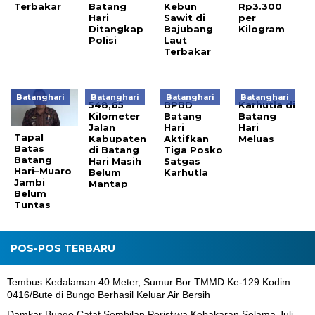
Terbakar
Batang
Kebun
Rp3.300
Hari
Sawit di
per
Ditangkap
Bajubang
Kilogram
Polisi
Laut
Terbakar
Batanghari
Batanghari
Batanghari
Batanghari
548,65
BPBD
Karhutla di
Kilometer
Batang
Batang
Jalan
Hari
Hari
Tapal
Kabupaten
Aktifkan
Meluas
Batas
di Batang
Tiga Posko
Batang
Hari Masih
Satgas
Hari–Muaro
Belum
Karhutla
Jambi
Mantap
Belum
Tuntas
POS-POS TERBARU
Tembus Kedalaman 40 Meter, Sumur Bor TMMD Ke-129 Kodim
0416/Bute di Bungo Berhasil Keluar Air Bersih
Damkar Bungo Catat Sembilan Peristiwa Kebakaran Selama Juli