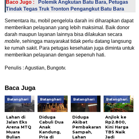
Baco Jugo :
Polemik Angkutan Batu Bara, Petugas
Tindak Tegas Truk Tronton Pengangkut Batu Bara
Sementara itu, mobil pengelola darah ini diharapkan dapat
memberikan pelayanan yang lebih maksimal. Baik donor
darah maupun layanan lainnya bisa dilakukan secara
mobile
, sehingga masyarakat tidak perlu datang langsung
ke rumah sakit. Para petugas kesehatan juga diminta untuk
memberikan pelayanan dengan sepenuh hati.
Penulis : Agustian, Bungotv.
Baca Juga
Batanghari
Batanghari
Batanghari
Batanghari
Lahan di
Diduga
Diduga
Anjlok ke
Jalan Eks
Cabuli Dua
Akibat
Rp2.800,
Arena MTQ
Anak
Pembakaran
Kini Harga
Muara
Kandung,
Sampah,
TBS Naik
Bulian
Pria di
Lahan
Jadi