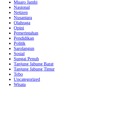
Muaro Jambi
Nasional
Netizen
Nusantara
Olahraga
Opini
Pemerintahan
Pendidikan
Politik
Sarolangun
Sosial
Sungai Penuh
Tanjung Jabung Barat
Tanjung Jabung Timur
Tebo
Uncategorized
Wisata