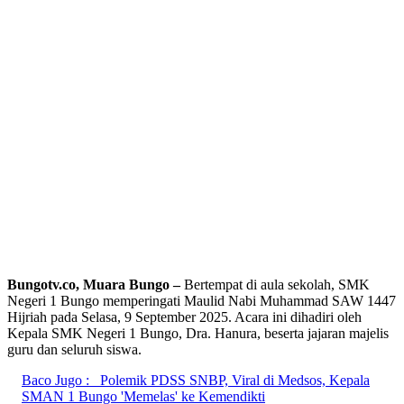
Bungotv.co,
Muara Bungo –
Bertempat di aula sekolah, SMK
Negeri 1 Bungo memperingati Maulid Nabi Muhammad SAW 1447
Hijriah pada Selasa, 9 September 2025. Acara ini dihadiri oleh
Kepala SMK Negeri 1 Bungo, Dra. Hanura, beserta jajaran majelis
guru dan seluruh siswa.
Baco Jugo :
Polemik PDSS SNBP, Viral di Medsos, Kepala
SMAN 1 Bungo 'Memelas' ke Kemendikti