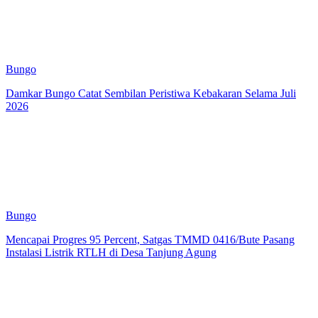
Bungo
Damkar Bungo Catat Sembilan Peristiwa Kebakaran Selama Juli
2026
Bungo
Mencapai Progres 95 Percent, Satgas TMMD 0416/Bute Pasang
Instalasi Listrik RTLH di Desa Tanjung Agung