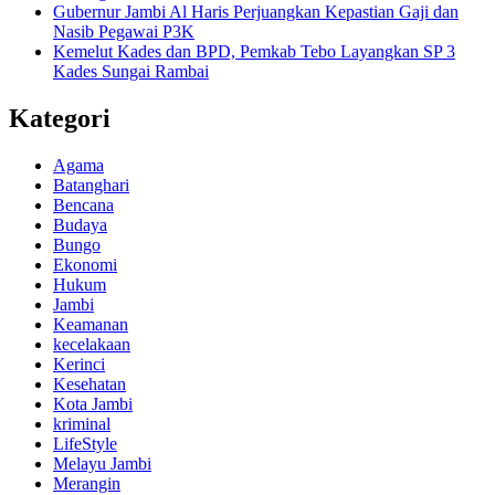
Gubernur Jambi Al Haris Perjuangkan Kepastian Gaji dan
Nasib Pegawai P3K
Kemelut Kades dan BPD, Pemkab Tebo Layangkan SP 3
Kades Sungai Rambai
Kategori
Agama
Batanghari
Bencana
Budaya
Bungo
Ekonomi
Hukum
Jambi
Keamanan
kecelakaan
Kerinci
Kesehatan
Kota Jambi
kriminal
LifeStyle
Melayu Jambi
Merangin