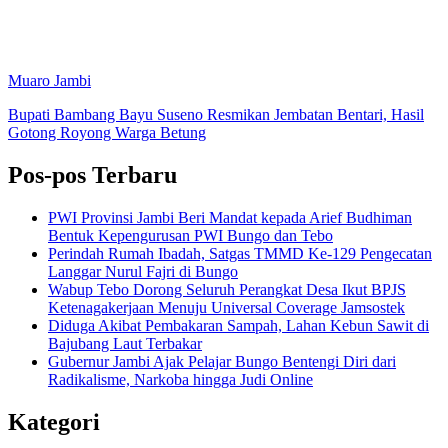
Muaro Jambi
Bupati Bambang Bayu Suseno Resmikan Jembatan Bentari, Hasil
Gotong Royong Warga Betung
Pos-pos Terbaru
PWI Provinsi Jambi Beri Mandat kepada Arief Budhiman
Bentuk Kepengurusan PWI Bungo dan Tebo
Perindah Rumah Ibadah, Satgas TMMD Ke-129 Pengecatan
Langgar Nurul Fajri di Bungo
Wabup Tebo Dorong Seluruh Perangkat Desa Ikut BPJS
Ketenagakerjaan Menuju Universal Coverage Jamsostek
Diduga Akibat Pembakaran Sampah, Lahan Kebun Sawit di
Bajubang Laut Terbakar
Gubernur Jambi Ajak Pelajar Bungo Bentengi Diri dari
Radikalisme, Narkoba hingga Judi Online
Kategori