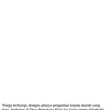
Warga berharap, dengan adanya pergantian kepala daerah yang
baru, jembatan di Desa Pematang Pulai ini dapat segera diperbaiki