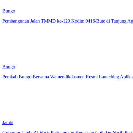
Bungo
Pembangunan Jalan TMMD ke-129 Kodim 0416/Bute di Tanjung A
Bungo
Pemkab Bungo Bersama Wamendikdasmen Resmi Launching Aplikas
Jambi
Gubernur Jambi Al Haris Perjuangkan Kepastian Gaji dan Nasib Pe