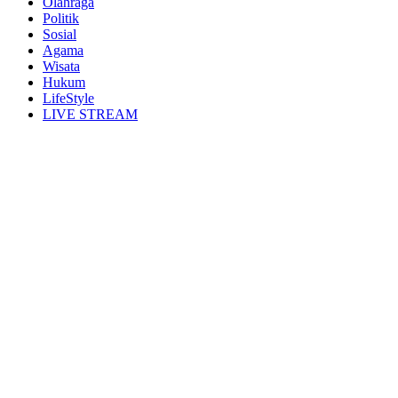
Olahraga
Politik
Sosial
Agama
Wisata
Hukum
LifeStyle
LIVE STREAM