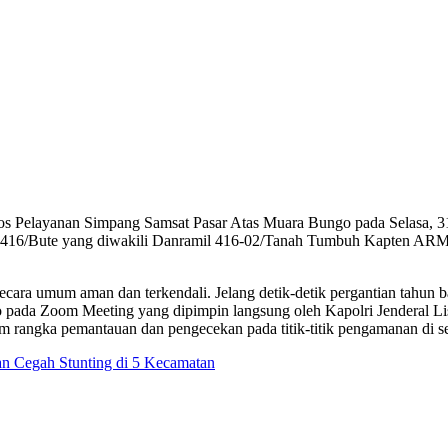
os Pelayanan Simpang Samsat Pasar Atas Muara Bungo pada Selasa, 3
 0416/Bute yang diwakili Danramil 416-02/Tanah Tumbuh Kapten ARM Aba
cara umum aman dan terkendali. Jelang detik-detik pergantian tahun 
pada Zoom Meeting yang dipimpin langsung oleh Kapolri Jenderal L
ngka pemantauan dan pengecekan pada titik-titik pengamanan di selu
 Cegah Stunting di 5 Kecamatan