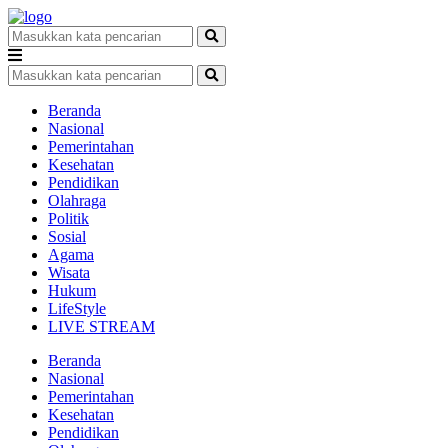
Beranda
Nasional
Pemerintahan
Kesehatan
Pendidikan
Olahraga
Politik
Sosial
Agama
Wisata
Hukum
LifeStyle
LIVE STREAM
Beranda
Nasional
Pemerintahan
Kesehatan
Pendidikan