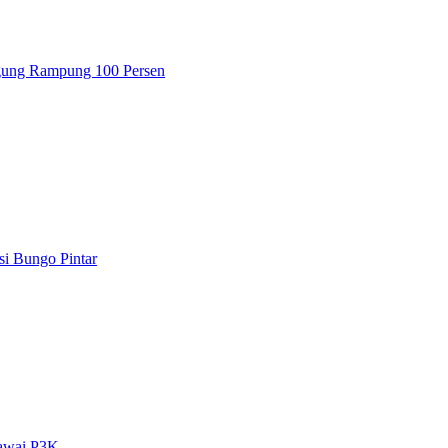
gung Rampung 100 Persen
i Bungo Pintar
gawai P3K