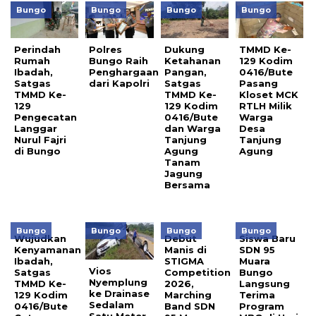
Bungo
Bungo
Bungo
Bungo
Perindah
Polres
Dukung
TMMD Ke-
Rumah
Bungo Raih
Ketahanan
129 Kodim
Ibadah,
Penghargaan
Pangan,
0416/Bute
Satgas
dari Kapolri
Satgas
Pasang
TMMD Ke-
TMMD Ke-
Kloset MCK
129
129 Kodim
RTLH Milik
Pengecatan
0416/Bute
Warga
Langgar
dan Warga
Desa
Nurul Fajri
Tanjung
Tanjung
di Bungo
Agung
Agung
Tanam
Jagung
Bersama
Bungo
Bungo
Bungo
Bungo
Wujudkan
Debut
Siswa Baru
Kenyamanan
Manis di
SDN 95
Ibadah,
STIGMA
Muara
Vios
Satgas
Competition
Bungo
Nyemplung
TMMD Ke-
2026,
Langsung
ke Drainase
129 Kodim
Marching
Terima
Sedalam
0416/Bute
Band SDN
Program