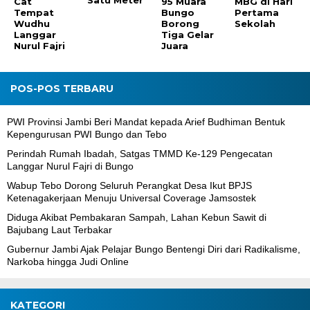
Satu Meter
Cat
95 Muara
MBG di Hari
Tempat
Bungo
Pertama
Wudhu
Borong
Sekolah
Langgar
Tiga Gelar
Nurul Fajri
Juara
POS-POS TERBARU
PWI Provinsi Jambi Beri Mandat kepada Arief Budhiman Bentuk
Kepengurusan PWI Bungo dan Tebo
Perindah Rumah Ibadah, Satgas TMMD Ke-129 Pengecatan
Langgar Nurul Fajri di Bungo
Wabup Tebo Dorong Seluruh Perangkat Desa Ikut BPJS
Ketenagakerjaan Menuju Universal Coverage Jamsostek
Diduga Akibat Pembakaran Sampah, Lahan Kebun Sawit di
Bajubang Laut Terbakar
Gubernur Jambi Ajak Pelajar Bungo Bentengi Diri dari Radikalisme,
Narkoba hingga Judi Online
KATEGORI