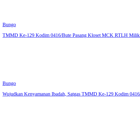
Bungo
TMMD Ke-129 Kodim 0416/Bute Pasang Kloset MCK RTLH Milik 
Bungo
Wujudkan Kenyamanan Ibadah, Satgas TMMD Ke-129 Kodim 0416/B