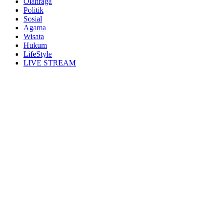
Olahraga
Politik
Sosial
Agama
Wisata
Hukum
LifeStyle
LIVE STREAM