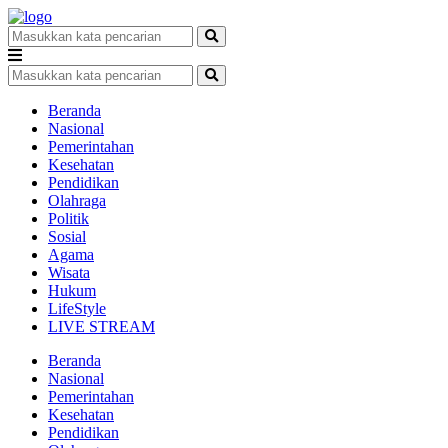
Beranda
Nasional
Pemerintahan
Kesehatan
Pendidikan
Olahraga
Politik
Sosial
Agama
Wisata
Hukum
LifeStyle
LIVE STREAM
Beranda
Nasional
Pemerintahan
Kesehatan
Pendidikan