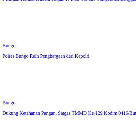
Bungo
Polres Bungo Raih Penghargaan dari Kapolri
Bungo
Dukung Ketahanan Pangan, Satgas TMMD Ke-129 Kodim 0416/But