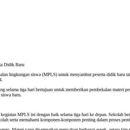
a Didik Baru
n lingkungan siswa (MPLS) untuk menyambut peserta didik baru tahun
4.
lama tiga hari bertujuan untuk memberikan pembekalan materi penting
 siswa baru.
 kegiatan MPLS ini dengan baik selama tiga hari ke depan. Sekolah ber
ekolah serta memahami komponen-komponen penting dalam proses pemb
ungo. Materi yang disampaikan mencakup berbagai aspek, antara lain 