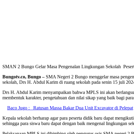
SMAN 2 Bungo Gelar Masa Pengenalan Lingkungan Sekolah Pesert
Bungotv.co, Bungo –
SMA Negeri 2 Bungo menggelar masa pengenala
sekolah, Drs H. Abdul Karim di ruang sekolah pada senin 15 juli 202
Drs H. Abdul Karim menyampaikan bahwa MPLS ini akan berlangsung se
membentuk karakter, pengetahuan dan nilai sikap yang baik bagi para
Baco Jugo :
Ratusan Massa Bakar Dua Unit Excavator di Pelepat
Kepala sekolah berharap agar para peserta didik baru dapat mengikuti
sehingga para siswa baru dapat dengan baik mengenal lingkungan s
Pelaksanaan MPLS ini dibimbing oleh pengurus osis SMA negeri 2 B