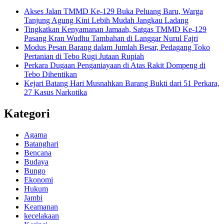
Akses Jalan TMMD Ke-129 Buka Peluang Baru, Warga
Tanjung Agung Kini Lebih Mudah Jangkau Ladang
Tingkatkan Kenyamanan Jamaah, Satgas TMMD Ke-129
Pasang Kran Wudhu Tambahan di Langgar Nurul Fajri
Modus Pesan Barang dalam Jumlah Besar, Pedagang Toko
Pertanian di Tebo Rugi Jutaan Rupiah
Perkara Dugaan Penganiayaan di Atas Rakit Dompeng di
Tebo Dihentikan
Kejari Batang Hari Musnahkan Barang Bukti dari 51 Perkara,
27 Kasus Narkotika
Kategori
Agama
Batanghari
Bencana
Budaya
Bungo
Ekonomi
Hukum
Jambi
Keamanan
kecelakaan