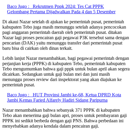
Baco Jugo :
Rekrutmen Pppk 2024: Tes Cat PPPK
Gelombang Pertama Dijadwalkan Pada 4 dan 5 Desember
Di akaui Nazar setelah di ajukan ke pemerintah pusat, pemerintah
kabupaten Tebo juga masih menunggu setelah adanya pencocokan
pagi anggaran pemerintah daerah oleh pemerintah pusat. ditakan
Nazar lagi proses pencairan gaji pegawai P3K tersebut sama dengan
pencarian (DAK) yaitu menunggu transfer dari pemerintah pusat
baru bisa di cairkan oleh dinas terkait.
Lebih lanjut Nazar menambahkan, bagi pegawai pemerintah dengan
perjanjian kerja (PPPK) di kabupaten Tebo, pemerintah kabupaten
Tebo mengumumkan bahwa gaji pppk untuk bulan april akan segera
dicairkan. Sedangkan untuk gaji bulan mei dan juni masih
menunggu proses review dari inspektorat yang akan diajukan ke
pemerintah pusat.
Baco Jugo :
HUT Provinsi Jambi ke-68, Ketua DPRD Kota
Jambi Kemas Faried Alfarely Hadiri Sidang Paripurna
Nazar menambahkan bahwa sebanyak 371 PPPK di kabupaten
Tebo akan menerima gaji bulan apri, proses untuk pembayaran gaji
PPPK ini sedikit berbeda dengan gaji PNS. Bahwa perbedaan ini
menyebabkan adanya kendala dalam pencairan gaji.