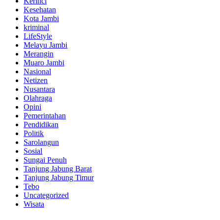
Kerinci
Kesehatan
Kota Jambi
kriminal
LifeStyle
Melayu Jambi
Merangin
Muaro Jambi
Nasional
Netizen
Nusantara
Olahraga
Opini
Pemerintahan
Pendidikan
Politik
Sarolangun
Sosial
Sungai Penuh
Tanjung Jabung Barat
Tanjung Jabung Timur
Tebo
Uncategorized
Wisata