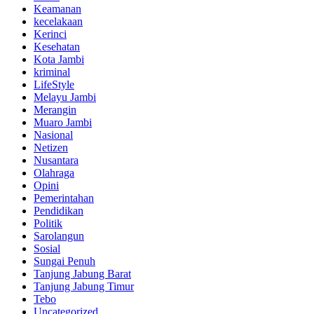
Keamanan
kecelakaan
Kerinci
Kesehatan
Kota Jambi
kriminal
LifeStyle
Melayu Jambi
Merangin
Muaro Jambi
Nasional
Netizen
Nusantara
Olahraga
Opini
Pemerintahan
Pendidikan
Politik
Sarolangun
Sosial
Sungai Penuh
Tanjung Jabung Barat
Tanjung Jabung Timur
Tebo
Uncategorized