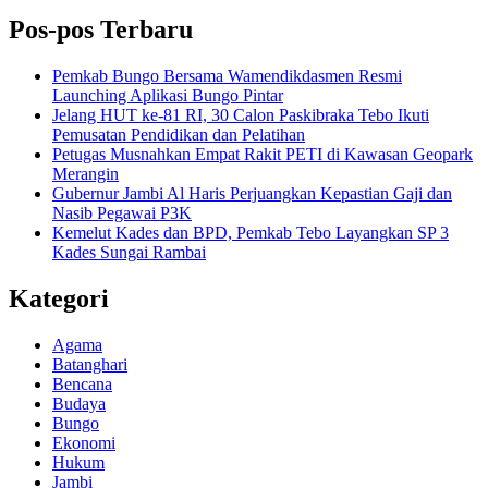
Pos-pos Terbaru
Pemkab Bungo Bersama Wamendikdasmen Resmi
Launching Aplikasi Bungo Pintar
Jelang HUT ke-81 RI, 30 Calon Paskibraka Tebo Ikuti
Pemusatan Pendidikan dan Pelatihan
Petugas Musnahkan Empat Rakit PETI di Kawasan Geopark
Merangin
Gubernur Jambi Al Haris Perjuangkan Kepastian Gaji dan
Nasib Pegawai P3K
Kemelut Kades dan BPD, Pemkab Tebo Layangkan SP 3
Kades Sungai Rambai
Kategori
Agama
Batanghari
Bencana
Budaya
Bungo
Ekonomi
Hukum
Jambi