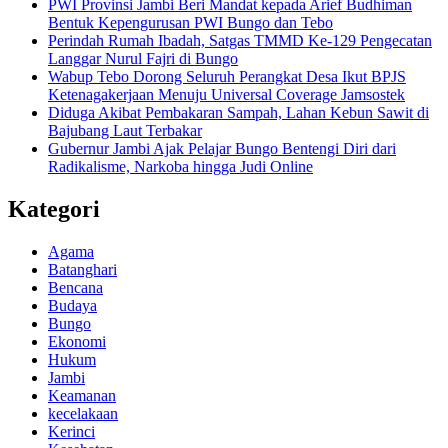
PWI Provinsi Jambi Beri Mandat kepada Arief Budhiman
Bentuk Kepengurusan PWI Bungo dan Tebo
Perindah Rumah Ibadah, Satgas TMMD Ke-129 Pengecatan
Langgar Nurul Fajri di Bungo
Wabup Tebo Dorong Seluruh Perangkat Desa Ikut BPJS
Ketenagakerjaan Menuju Universal Coverage Jamsostek
Diduga Akibat Pembakaran Sampah, Lahan Kebun Sawit di
Bajubang Laut Terbakar
Gubernur Jambi Ajak Pelajar Bungo Bentengi Diri dari
Radikalisme, Narkoba hingga Judi Online
Kategori
Agama
Batanghari
Bencana
Budaya
Bungo
Ekonomi
Hukum
Jambi
Keamanan
kecelakaan
Kerinci