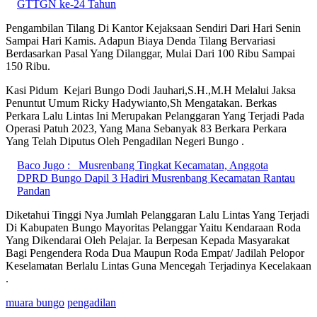
GTTGN ke-24 Tahun
Pengambilan Tilang Di Kantor Kejaksaan Sendiri Dari Hari Senin
Sampai Hari Kamis. Adapun Biaya Denda Tilang Bervariasi
Berdasarkan Pasal Yang Dilanggar, Mulai Dari 100 Ribu Sampai
150 Ribu.
Kasi Pidum Kejari Bungo Dodi Jauhari,S.H.,M.H Melalui Jaksa
Penuntut Umum Ricky Hadywianto,Sh Mengatakan. Berkas
Perkara Lalu Lintas Ini Merupakan Pelanggaran Yang Terjadi Pada
Operasi Patuh 2023, Yang Mana Sebanyak 83 Berkara Perkara
Yang Telah Diputus Oleh Pengadilan Negeri Bungo .
Baco Jugo :
Musrenbang Tingkat Kecamatan, Anggota
DPRD Bungo Dapil 3 Hadiri Musrenbang Kecamatan Rantau
Pandan
Diketahui Tinggi Nya Jumlah Pelanggaran Lalu Lintas Yang Terjadi
Di Kabupaten Bungo Mayoritas Pelanggar Yaitu Kendaraan Roda
Yang Dikendarai Oleh Pelajar. Ia Berpesan Kepada Masyarakat
Bagi Pengendera Roda Dua Maupun Roda Empat/ Jadilah Pelopor
Keselamatan Berlalu Lintas Guna Mencegah Terjadinya Kecelakaan
.
muara bungo
pengadilan