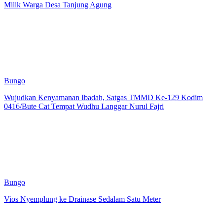
Milik Warga Desa Tanjung Agung
Bungo
Wujudkan Kenyamanan Ibadah, Satgas TMMD Ke-129 Kodim
0416/Bute Cat Tempat Wudhu Langgar Nurul Fajri
Bungo
Vios Nyemplung ke Drainase Sedalam Satu Meter