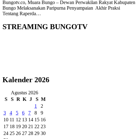
Bungotv.co, Muara Bungo – Dewan Perwakilan Rakyat Kabupaten
Bungo Melaksanakan Paripurna Penyampaian Akhir Praksi
Tentang Raperda…
STREAMING BUNGOTV
Kalender 2026
Agustus 2026
S
S
R
K
J
S
M
1
2
3
4
5
6
7
8
9
10
11
12
13
14
15
16
17
18
19
20
21
22
23
24
25
26
27
28
29
30